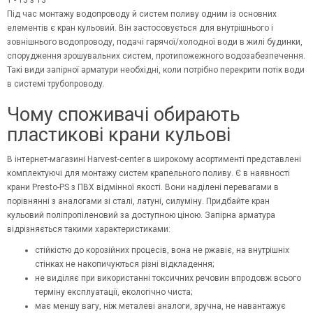
1 - 13 з 13
Під час монтажу водопроводу й систем поливу одним із основних
елементів є кран кульовий. Він застосовується для внутрішнього і
зовнішнього водопроводу, подачі гарячої/холодної води в жилі будинки,
спорудження зрошувальних систем, протипожежного водозабезпечення.
Такі види запірної арматури необхідні, коли потрібно перекрити потік води
в системі трубопроводу.
Чому споживачі обирають
пластикові крани кульові
В інтернет-магазині Harvest-center в широкому асортименті представлені
комплектуючі для монтажу систем крапельного поливу. Є в наявності
крани Presto-PS з ПВХ відмінної якості. Вони наділені перевагами в
порівнянні з аналогами зі сталі, латуні, силуміну. Придбайте кран
кульовий поліпропіленовий за доступною ціною. Запірна арматура
відрізняється такими характеристиками:
стійкістю до корозійних процесів, вона не ржавіє, на внутрішніх
стінках не накопичуються різні відкладення;
не виділяє при використанні токсичних речовин впродовж всього
терміну експлуатації, екологічно чиста;
має меншу вагу, ніж металеві аналоги, зручна, не навантажує