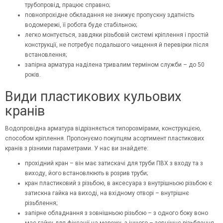
трубопровід, працює справно;
повнопрохідне обкладання не знижує пропускну здатність
водомережі, її робота буде стабільною;
легко монтується, завдяки різьбовій системі кріплення і простій
конструкції, не потребує подальшого чищення й перевірки після
встановлення;
запірна арматура наділена тривалим терміном служби – до 50
років.
Види пластикових кульових
кранів
Водопровідна арматура відрізняється типорозмірами, конструкцією,
способом кріплення. Пропонуємо покупцям асортимент пластикових
кранів з різними параметрами. У нас ви знайдете:
прохідний кран – він має затискачі для труби ПВХ з входу та з
виходу, його встановлюють в розрив труби;
кран пластиковий з різьбою, в аксесуара з внутрішньою різьбою є
затискна гайка на виході, на вхідному отворі – внутрішнє
різьблення;
запірне обладнання з зовнішньою різьбою – з одного боку воно