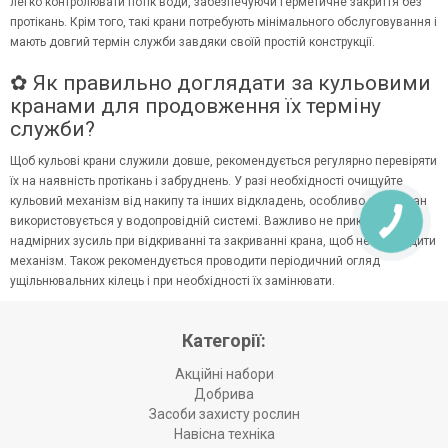
легко контролювати потік води, забезпечуючи герметичне закриття без
протікань. Крім того, такі крани потребують мінімального обслуговування і
мають довгий термін служби завдяки своїй простій конструкції.
✿ Як правильно доглядати за кульовими
кранами для продовження їх терміну
служби?
Щоб кульові крани служили довше, рекомендується регулярно перевіряти
їх на наявність протікань і забруднень. У разі необхідності очищуйте
кульовий механізм від накипу та інших відкладень, особливо якщо кран
використовується у водопровідній системі. Важливо не прикладати
надмірних зусиль при відкриванні та закриванні крана, щоб не пошкодити
механізм. Також рекомендується проводити періодичний огляд
ущільнювальних кілець і при необхідності їх замінювати.
Категорії:
Акційні набори
Добрива
Засоби захисту рослин
Навісна техніка