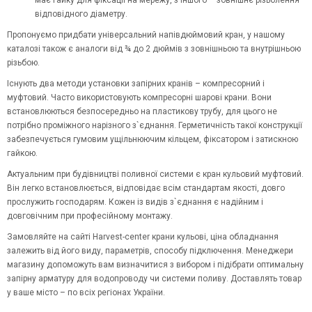
має гайку для фіксації на мережу, з іншого – зовнішнє різьблення
відповідного діаметру.
Пропонуємо придбати універсальний напівдюймовий кран, у нашому
каталозі також є аналоги від ¾ до 2 дюймів з зовнішньою та внутрішньою
різьбою.
Існують два методи установки запірних кранів – компресорний і
муфтовий. Часто використовують компресорні шарові крани. Вони
встановлюються безпосередньо на пластикову трубу, для цього не
потрібно проміжного нарізного з`єднання. Герметичність такої конструкції
забезпечується гумовим ущільнюючим кільцем, фіксатором і затискною
гайкою.
Актуальним при будівництві поливної системи є кран кульовий муфтовий.
Він легко встановлюється, відповідає всім стандартам якості, довго
прослужить господарям. Кожен із видів з`єднання є надійним і
довговічним при професійному монтажу.
Замовляйте на сайті Harvest-center крани кульові, ціна обладнання
залежить від його виду, параметрів, способу підключення. Менеджери
магазину допоможуть вам визначитися з вибором і підібрати оптимальну
запірну арматуру для водопроводу чи системи поливу. Доставлять товар
у ваше місто – по всіх регіонах України.