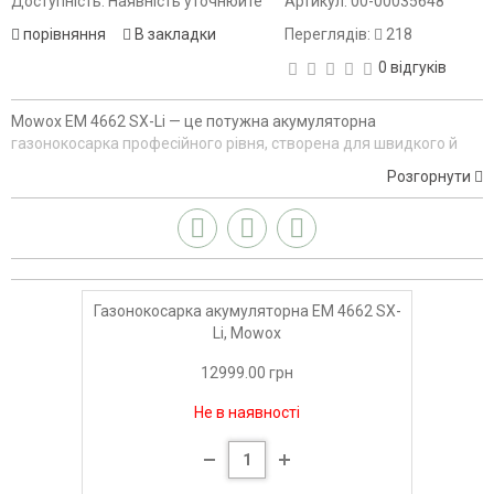
Доступність: Наявність уточнюйте
Артикул:
00-00035648
порівняння
В закладки
Переглядів:
218
0 відгуків
Mowox EM 4662 SX-Li — це потужна акумуляторна
газонокосарка професійного рівня, створена для швидкого й
якісного догляду за ділянками площею до 750 м². Модель
Розгорнути
оснащена сучасним безщітковим двигуном потужністю 1300 Вт,
який вирізняється тихою роботою, високою продуктивністю та
тривалим ресурсом. Живлення забезпечує фірмова літій-іонна
батарея 62V (4.0 Ah), що входить до комплекту разом із
швидкісним зарядним пристроєм BC 135.
Газонокосарка є самохідною — вона рухається сама, а
Газонокосарка акумуляторна EM 4662 SX-
користувач лише контролює напрямок, що значно зменшує
Li, Mowox
фізичні навантаження. Завдяки сталевому корпусу та ширині
12999.00 грн
косіння 46 см модель підходить як для домашнього
застосування, так і для професійних робіт.
Не в наявності
Пристрій підтримує систему
3-в-1
:
збирання трави в 60-літровий контейнер,