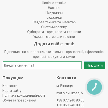
Висота зрізу:
25–75 мм, 7 рівнів
Навісна техніка
Насіння
Об’єм травозбірника:
60 л
Пакування
саджанці
Додаткові характеристики
Садова техніка та інвентар
Системи поливу
Тип двигуна:
безщітковий
Субстрати, торф, касети, горщики
Укривні матеріали та сітки
Площа косіння:
до 750 м²
Додати свій e-mail:
Тип живлення:
акумуляторне
Тип акумулятора:
Li-Ion
Підпишись на оновлення, ексклюзивні пропозиції, інформацію
про нові продукти, знижки
Вага:
28 кг
Надіслати
Габарити:
930 × 570 × 440 мм
Комплектація:
акумулятор BA 534 62V (4 Ah), зарядний
Покупцям
Контакти
пристрій BC 135
Гарантія:
24 місяці
Контакти
м. Вінниця
КНОПКА
ЗВ'ЯЗКУ
Карта сайту
Країна-виробник:
Китай
вул Мечнікова, 5
Політика конфіденційності
Обмін та повернення
+38 077 240 80 05
+38 068 240 80 05