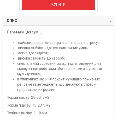
КУПИТИ
ОПИС
Переваги цієї суміші:
найшвидша регенерація після періодів стресу;
висока стійкість до несприятливих умов;
легко доглядати;
висока стійкість до хвороб;
спеціальний сортовий склад, підготовлений для
скошування роботами або косарками з функцією
мульчування;
в упаковках насіння покриті сумішшю поживних
речовин та інгредієнтів, що знижують стрес у
проростаючих рослин.
Норма висіву: 25-30 г/м2
Норма підсіву: 15-20 г/м2
Глубина висіву: 5-10 мм.