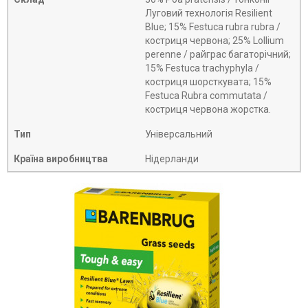
Луговий технологія Resilient
Blue; 15% Festuca rubra rubra /
костриця червона; 25% Lollium
perenne / райграс багаторічний;
15% Festuca trachyphyla /
костриця шорсткувата; 15%
Festuca Rubra commutata /
костриця червона жорстка.
Тип
Універсальний
Країна виробництва
Нідерланди