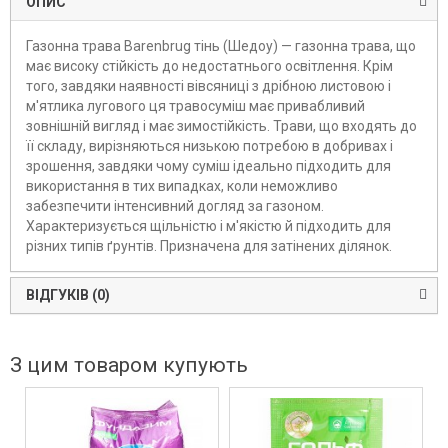
ОПИС
Газонна трава Barenbrug тінь (Шедоу) — газонна трава, що
має високу стійкість до недостатнього освітлення. Крім
того, завдяки наявності вівсяниці з дрібною листовою і
м'ятлика лугового ця травосуміш має привабливий
зовнішній вигляд і має зимостійкість. Трави, що входять до
її складу, вирізняються низькою потребою в добривах і
зрошення, завдяки чому суміш ідеально підходить для
використання в тих випадках, коли неможливо
забезпечити інтенсивний догляд за газоном.
Характеризується щільністю і м'якістю й підходить для
різних типів ґрунтів. Призначена для затінених ділянок.
ВІДГУКІВ (0)
З цим товаром купують