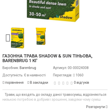
ГАЗОННА ТРАВА SHADOW & SUN ТІНЬОВА,
BARENBRUG 1 КГ
Виробник:
Barenbrug
Артикул:
00-00024008
Доступність: Є в наявності
Переглядів:
1060
порівняння
В закладки
0 відгуків
Трави, що входять до складу даної травосуміш, відрізняються
низькою потребою в добриві і зрошенні, завдяки чому суміш
ідеально підходить для використання в тих випадках, коли
Розгорнути
неможливо забезпечити інтенсивний догляд за газонами.