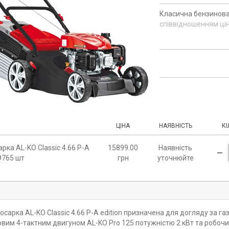
Класична бензинова
співвідношенням цін
ЦІНА
НАЯВНІСТЬ
КІ
рка AL-KO Classic 4.66 P-A
15899.00
Наявність
19765 шт
грн
уточнюйте
осарка AL-KO Classic 4.66 P-A edition призначена для догляду за 
вим 4-тактним двигуном AL-KO Pro 125 потужністю 2 кВт та робочи