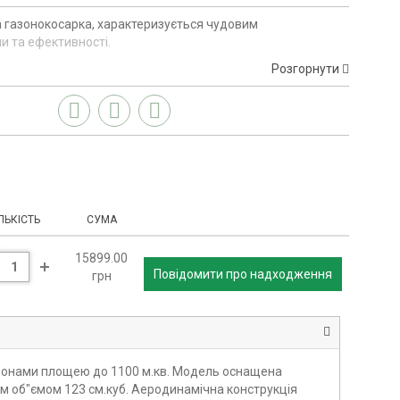
 газонокосарка, характеризується чудовим
и та ефективності.
Розгорнути
ЛЬКІСТЬ
СУМА
15899.00
Повідомити про надходження
грн
газонами площею до 1100 м.кв. Модель оснащена
м об"ємом 123 см.куб. Аеродинамічна конструкція