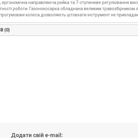
, ергономічна направляюча рейка та 7-ступеневе регулювання висо
ності роботи. Газонокосарка обладнана великим травозбірником о
прогумовані колеса дозволяють штовхати інструмент не прикладаю
В (0)
Додати свій e-mail: