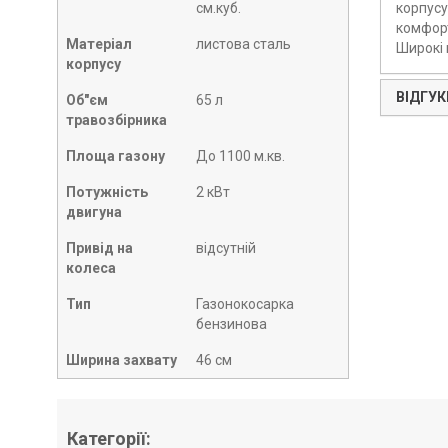
см.куб.
корпусу
комфорт
Матеріал
листова сталь
Широкі 
корпусу
ВІДГУКІ
Об"єм
65 л
травозбірника
Площа газону
До 1100 м.кв.
Потужність
2 кВт
двигуна
Привід на
відсутній
колеса
Тип
Газонокосарка
бензинова
Ширина захвату
46 см
Категорії: