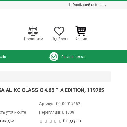
Особистий кабінет
Порівняти
Відібрані
Кошик
алів
Гарантія якості
AL-KO CLASSIC 4.66 P-A EDITION, 119765
Артикул:
00-00017662
сть уточнюйте
Переглядів:
1308
акладки
0 відгуків