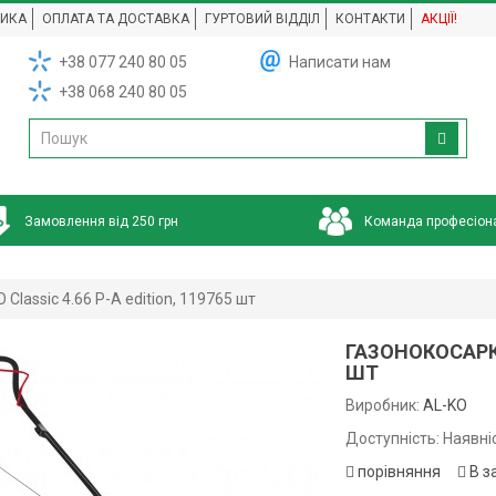
НИКА
ОПЛАТА ТА ДОСТАВКА
ГУРТОВИЙ ВІДДІЛ
КОНТАКТИ
АКЦІЇ!
+38 077 240 80 05
Написати нам
+38 068 240 80 05
Замовлення від 250 грн
Команда професіон
Classic 4.66 P-A edition, 119765 шт
ГАЗОНОКОСАРКА 
ШТ
Виробник:
AL-KO
Доступність: Наявні
порівняння
В з