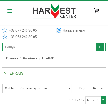
Harvest
+38 077 240 80 05
Написати нам
+38 068 240 80 05
Головна
Виробник
InterRAIS
INTERRAIS
Sort by:
Page:
17 - 17 з 17
|<
<
1
2