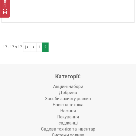
Фільтр
17 - 17 з 17
|<
<
1
2
Категорії:
Акційні набори
Добрива
Засоби захисту рослин
Навісна техніка
Насіння
Пакування
саджанці
Садова техніка та інвентар
Системи поливу