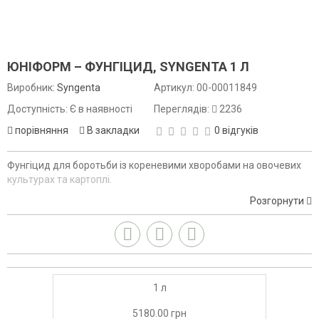
ЮНІФОРМ – ФУНГІЦИД, SYNGENTA 1 Л
Виробник:
Syngenta
Артикул:
00-00011849
Доступність: Є в наявності
Переглядів:
2236
порівняння
В закладки
0 відгуків
Фунгіцид для боротьби із кореневими хворобами на овочевих
культурах та картоплі.
Розгорнути
1 л
5180.00 грн