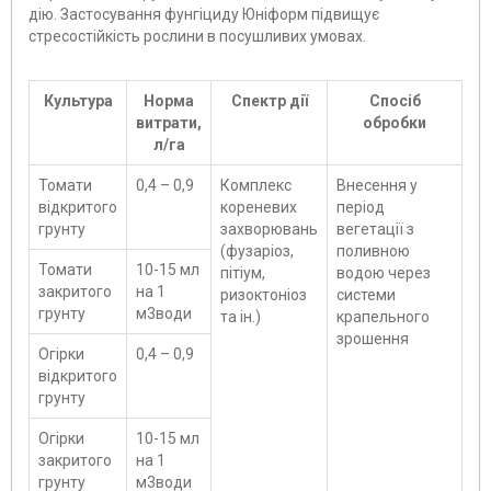
дію. Застосування фунгіциду Юніформ підвищує
стресостійкість рослини в посушливих умовах.
Культура
Норма
Спектр дії
Спосіб
витрати,
обробки
л/га
Томати
0,4 – 0,9
Комплекс
Внесення у
відкритого
кореневих
період
грунту
захворювань
вегетації з
(фузаріоз,
поливною
Томати
10-15 мл
пітіум,
водою через
закритого
на 1
ризоктоніоз
системи
грунту
м3води
та ін.)
крапельного
зрошення
Огірки
0,4 – 0,9
відкритого
грунту
Огірки
10-15 мл
закритого
на 1
грунту
м3води