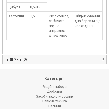
Цибуля
0,5-0,9
Картопля
1,5
Ризоктоніоз,
Обприскування
срібляста
дна борозни під
парша,
час садіння
антракноз,
фітофтороз
ВІДГУКІВ (0)
Категорії:
Акційні набори
Добрива
Засоби захисту рослин
Навісна техніка
Насіння