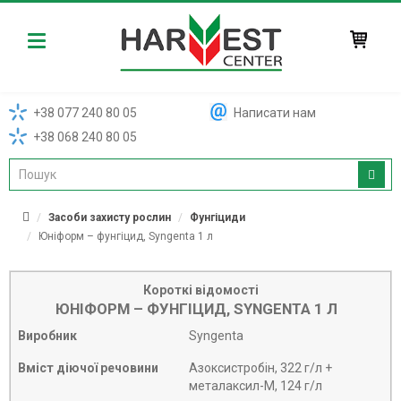
Harvest
+38 077 240 80 05
Написати нам
+38 068 240 80 05
Засоби захисту рослин
Фунгіциди
Юніформ – фунгіцид, Syngenta 1 л
Короткі відомості
ЮНІФОРМ – ФУНГІЦИД, SYNGENTA 1 Л
Виробник
Syngenta
Вміст діючої речовини
Азоксистробін, 322 г/л +
металаксил-М, 124 г/л