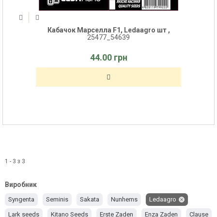
Кабачок Марселла F1, Ledaagro шт ,
25477_54639
44.00 грн
1 - 3 з 3
Виробник
Syngenta
Seminis
Sakata
Nunhems
Ledaagro
Lark seeds
Kitano Seeds
Erste Zaden
Enza Zaden
Clause