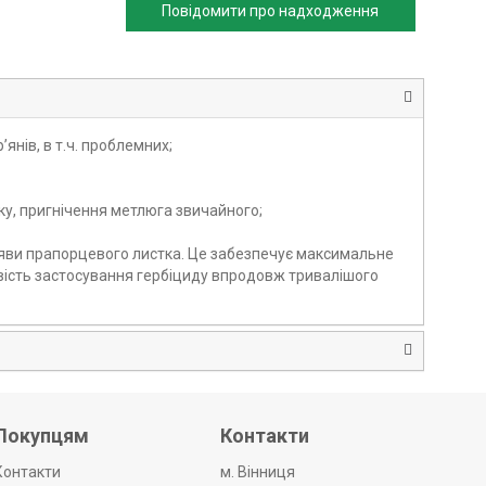
Повідомити про надходження
нів, в т.ч. проблемних;
ку, пригнічення метлюга звичайного;
 появи прапорцевого листка. Це забезпечує максимальне
ість застосування гербіциду впродовж тривалішого
Покупцям
Контакти
Контакти
м. Вінниця