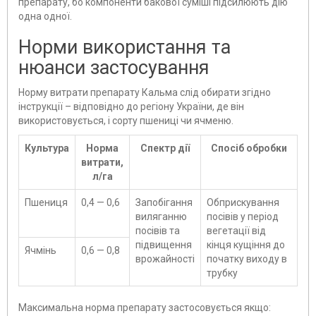
препарату, бо компоненти бакової суміші підсилюють дію
одна одної.
Норми використання та
нюанси застосування
Норму витрати препарату Кальма слід обирати згідно
інструкції – відповідно до регіону України, де він
використовується, і сорту пшениці чи ячменю.
Культура
Норма
Спектр дії
Спосіб обробки
витрати,
л/га
Пшениця
0,4 — 0,6
Запобігання
Обприскування
виляганню
посівів у період
посівів та
вегетації від
підвищення
кінця кущіння до
Ячмінь
0,6 — 0,8
врожайності
початку виходу в
трубку
Максимальна норма препарату застосовується якщо: