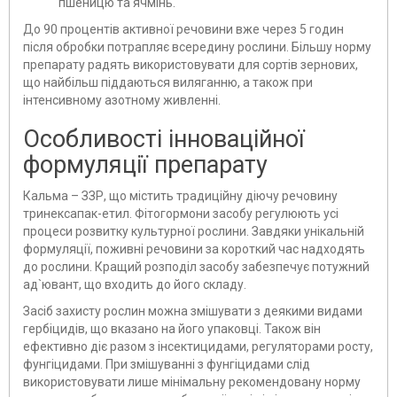
пшеницю та ячмінь.
До 90 процентів активної речовини вже через 5 годин
після обробки потрапляє всередину рослини. Більшу норму
препарату радять використовувати для сортів зернових,
що найбільш піддаються виляганню, а також при
інтенсивному азотному живленні.
Особливості інноваційної
формуляції препарату
Кальма – ЗЗР, що містить традиційну діючу речовину
тринексапак-етил. Фітогормони засобу регулюють усі
процеси розвитку культурної рослини. Завдяки унікальній
формуляції, поживні речовини за короткий час надходять
до рослини. Кращий розподіл засобу забезпечує потужний
ад`ювант, що входить до його складу.
Засіб захисту рослин можна змішувати з деякими видами
гербіцидів, що вказано на його упаковці. Також він
ефективно діє разом з інсектицидами, регуляторами росту,
фунгіцидами. При змішуванні з фунгіцидами слід
використовувати лише мінімальну рекомендовану норму