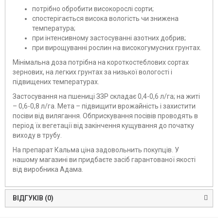
потрібно обробити високорослі сорти;
спостерігається висока вологість чи знижена
температура;
при інтенсивному застосуванні азотних добрив;
при вирощуванні рослин на високогумусних грунтах.
Мінімальна доза потрібна на короткостеблових сортах
зернових, на легких грунтах за низької вологості і
підвищених температурах.
Застосування на пшениці ЗЗР складає 0,4-0,6 л/га; на житі
– 0,6-0,8 л/га. Мета – підвищити врожайність і захистити
посіви від вилягання. Обприскування посівів проводять в
період їх вегетації від закінчення кущування до початку
виходу в трубу.
На препарат Кальма ціна задовольнить покупців. У
нашому магазині ви придбаєте засіб гарантованої якості
від виробника Адама.
ВІДГУКІВ (0)