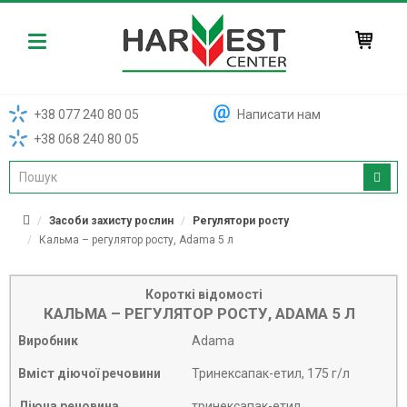
Harvest
+38 077 240 80 05
Написати нам
+38 068 240 80 05
Засоби захисту рослин
Регулятори росту
Кальма – регулятор росту, Adama 5 л
Короткі відомості
КАЛЬМА – РЕГУЛЯТОР РОСТУ, ADAMA 5 Л
Виробник
Adama
Вміст діючої речовини
Тринексапак-етил, 175 г/л
Діюча речовина
тринексапак-етил