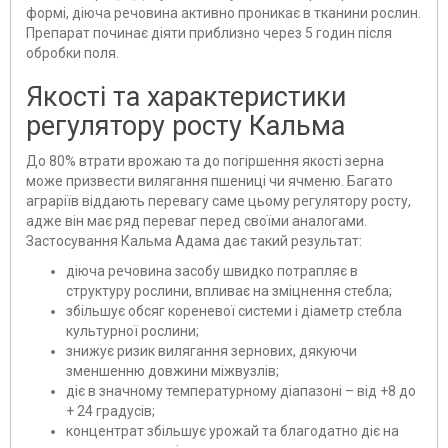
формі, діюча речовина активно проникає в тканини рослин.
Препарат починає діяти приблизно через 5 годин після
обробки поля.
Якості та характеристики
регулятору росту Кальма
До 80% втрати врожаю та до погіршення якості зерна
може призвести вилягання пшениці чи ячменю. Багато
аграріїв віддають перевагу саме цьому регулятору росту,
адже він має ряд переваг перед своїми аналогами.
Застосування Кальма Адама дає такий результат:
діюча речовина засобу швидко потрапляє в
структуру рослини, впливає на зміцнення стебла;
збільшує обсяг кореневої системи і діаметр стебла
культурної рослини;
знижує ризик вилягання зернових, дякуючи
зменшенню довжини міжвузлів;
діє в значному температурному діапазоні – від +8 до
+ 24 градусів;
концентрат збільшує урожай та благодатно діє на