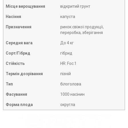
Місце вирощування
відкритий грунт
Насіння
капуста
Призначення
ринок свіжої продукції,
переробка, зберігання
Середня вага
До 4 кг
Сорт/Гібрид
гібрид
Стійкість
HR: Foc:1
Термін дозрівання
пізній
Тип
білоголова
Фасування
1000 насінин
Форма плода
округла