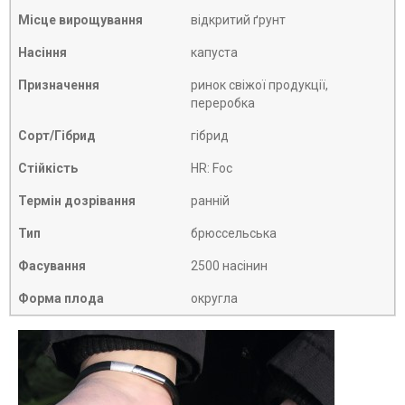
Місце вирощування
відкритий ґрунт
Насіння
капуста
Призначення
ринок свіжої продукції,
переробка
Сорт/Гібрид
гібрид
Стійкість
HR: Foc
Термін дозрівання
ранній
Тип
брюссельська
Фасування
2500 насінин
Форма плода
округла