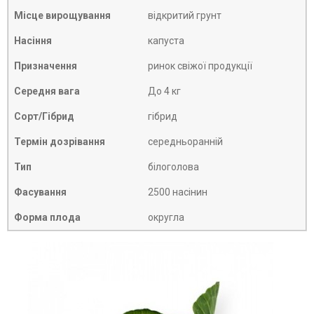
Місце вирощування
відкритий грунт
Насіння
капуста
Призначення
ринок свіжої продукції
Середня вага
До 4 кг
Сорт/Гібрид
гібрид
Термін дозрівання
середньоранній
Тип
білоголова
Фасування
2500 насінин
Форма плода
округла