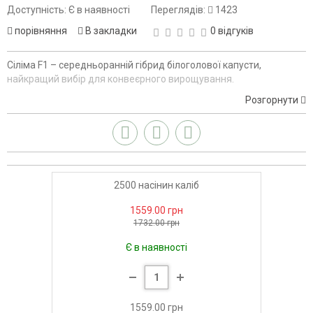
Доступність: Є в наявності
Переглядів:
1423
порівняння
В закладки
0 відгуків
Сіліма F1 – середньоранній гібрид білоголової капусти,
найкращий вибір для конвеєрного вирощування.
Розгорнути
2500 насінин каліб
1559.00 грн
1732.00 грн
Є в наявності
1559.00 грн