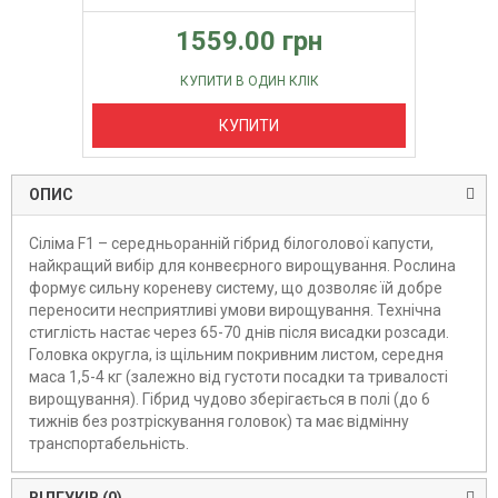
1559.00 грн
КУПИТИ В ОДИН КЛІК
КУПИТИ
ОПИС
Сіліма F1 – середньоранній гібрид білоголової капусти,
найкращий вибір для конвеєрного вирощування. Рослина
формує сильну кореневу систему, що дозволяє їй добре
переносити несприятливі умови вирощування. Технічна
стиглість настає через 65-70 днів після висадки розсади.
Головка округла, із щільним покривним листом, середня
маса 1,5-4 кг (залежно від густоти посадки та тривалості
вирощування). Гібрид чудово зберігається в полі (до 6
тижнів без розтріскування головок) та має відмінну
транспортабельність.