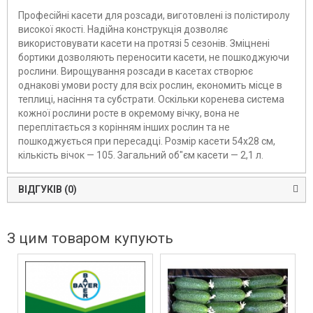
Професійні касети для розсади, виготовлені із полістиролу
високої якості. Надійна конструкція дозволяє
використовувати касети на протязі 5 сезонів. Зміцнені
бортики дозволяють переносити касети, не пошкоджуючи
рослини. Вирощування розсади в касетах створює
однакові умови росту для всіх рослин, економить місце в
теплиці, насіння та субстрати. Оскільки коренева система
кожної рослини росте в окремому вічку, вона не
переплітається з корінням інших рослин та не
пошкоджується при пересадці. Розмір касети 54х28 см,
кількість вічок — 105. Загальний об"єм касети — 2,1 л.
ВІДГУКІВ (0)
З цим товаром купують