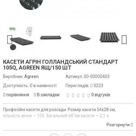
КАСЕТИ АГРІН ГОЛЛАНДСЬКИЙ СТАНДАРТ
105Q, AGREEN ЯЩ/150 ШТ
Виробник:
Agreen
Артикул:
00-00000403
Доступність: Є в наявності
Переглядів:
3223
порівняння
В закладки
0 відгуків
Професійні касети для розсади. Розмір касети 54х28 см,
кількість вічок — 105. Загальний об"єм касети — 2,1 л.
Розгорнути