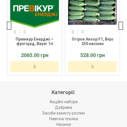
Превікур Енерджі –
Огірок Анзор F1, Bejo
фунгіцид, Bayer 1л
250 насінин
2065.00 грн
528.00 грн
Категорії:
Акційні набори
Добрива
Засоби захисту рослин
Навісна техніка
Насіння