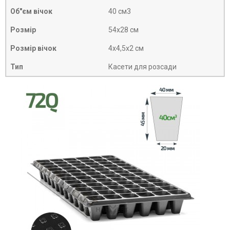
Об"єм вічок
40 см3
Розмір
54х28 см
Розмір вічок
4х4,5х2 см
Тип
Касети для розсади