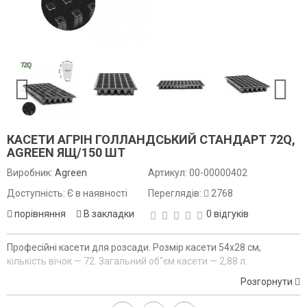
КАСЕТИ АГРІН ГОЛЛАНДСЬКИЙ СТАНДАРТ 72Q,
AGREEN ЯЩ/150 ШТ
Виробник:
Agreen
Артикул:
00-00000402
Доступність: Є в наявності
Переглядів:
2768
порівняння
В закладки
0 відгуків
Професійні касети для розсади. Розмір касети 54х28 см,
кількість вічок — 72. Загальний об"єм касети — 2,88 л.
Розгорнути