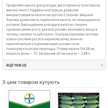
Професійні касети для розсади, виготовлені із полістиролу
високої якості. Надійна конструкція дозволяє
використовувати касети на протязі 5 сезонів. Зміцнені
бортики дозволяють переносити касети, не пошкоджуючи
рослини. Вирощування розсади в касетах створює
однакові умови росту для всіх рослин, економить місце в
теплиці, насіння та субстрати. Оскільки коренева система
кожної рослини росте в окремому вічку, вона не
переплітається з корінням інших рослин та не
пошкоджується при пересадці. Розмір касети 54х28 см,
кількість вічок — 72. Загальний об"єм касети — 2,88 л.
ВІДГУКІВ (0)
З цим товаром купують