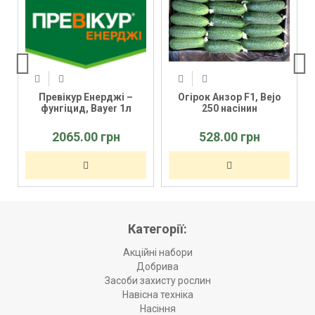
Превікур Енерджі –
Огірок Анзор F1, Bejo
фунгіцид, Bayer 1л
250 насінин
2065.00 грн
528.00 грн
Категорії:
Акційні набори
Добрива
Засоби захисту рослин
Навісна техніка
Насіння