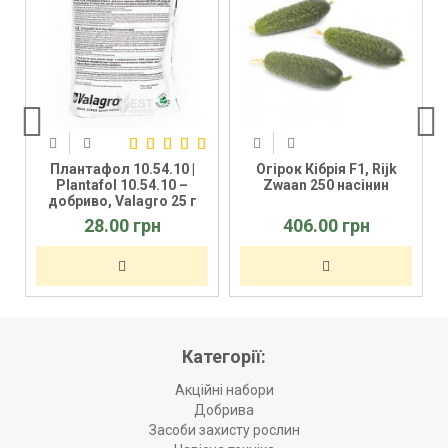
Плантафол 10.54.10 |
Огірок Кібрія F1, Rijk
o
Plantafol 10.54.10 –
Zwaan 250 насінин
добриво, Valagro 25 г
28.00 грн
406.00 грн
Категорії:
Акційні набори
Добрива
Засоби захисту рослин