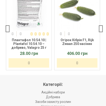
Плантафол 10.54.10 |
Огірок Кібрія F1, Rijk
o
Plantafol 10.54.10 –
Zwaan 250 насінин
добриво, Valagro 25 г
28.00 грн
406.00 грн
Категорії:
Акційні набори
Добрива
Засоби захисту рослин