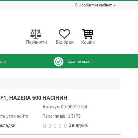
Особистий кабінет
Порівняти
Відібрані
Кошик
алів
Гарантія якості
 F1, HAZERA 500 НАСІНИН
Артикул:
00-00010724
сть уточнюйте
Переглядів:
3178
акладки
0 відгуків