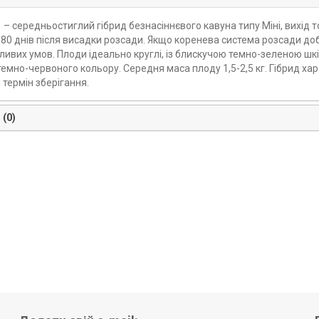
1 – середньостиглий гібрид безнасіннєвого кавуна типу Міні, вихід т
80 днів після висадки розсади. Якщо коренева система розсади доб
ливих умов. Плоди ідеально круглі, із блискучою темно-зеленою шкі
темно-червоного кольору. Середня маса плоду 1,5-2,5 кг. Гібрид х
термін зберігання.
 (0)