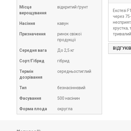
Місце
відкритий ґрунт
Екстезі F
вирощування
через 75-
несприят
Насіння
кавун
хрустка, 
Призначення
ринок свіжої
тривалий 
продукції
ВІДГУКІВ
Середня вага
До 2,5 кг
Сорт/Гібрид
гібрид
Термін
середньостиглий
дозрівання
Тип
безнасіннєвий
Фасування
500 насінин
Форма плода
округла