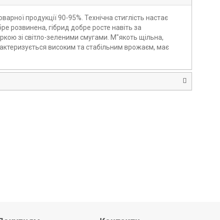
оварної продукції 90-95%. Технічна стиглість настає
ре розвинена, гібрид добре росте навіть за
ркою зі світло-зеленими смугами. М"якоть щільна,
арактеризується високим та стабільним врожаєм, має