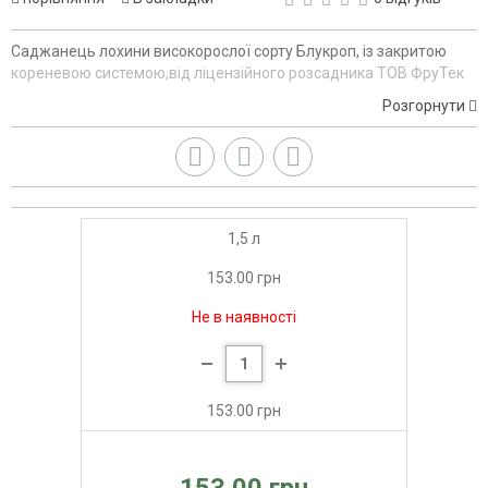
Саджанець лохини високорослої сорту Блукроп, із закритою
кореневою системою,від ліцензійного розсадника ТОВ ФруТек
Розгорнути
1,5 л
153.00 грн
Не в наявності
153.00 грн