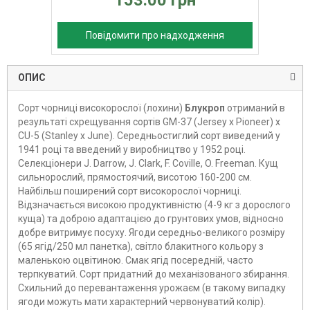
153.00 грн
Повідомити про надходження
ОПИС
Сорт чорниці високорослої (лохини)
Блукроп
отриманий в
результаті схрещування сортів GM-37 (Jersey x Pioneer) x
CU-5 (Stanley x June). Середньостиглий сорт виведений у
1941 році та введений у виробництво у 1952 році.
Селекціонери J. Darrow, J. Clark, F. Coville, O. Freeman. Кущ
сильнорослий, прямостоячий, висотою 160-200 см.
Найбільш поширений сорт високорослої чорниці.
Відзначається високою продуктивністю (4-9 кг з дорослого
куща) та доброю адаптацією до грунтових умов, відносно
добре витримує посуху. Ягоди середньо-великого розміру
(65 ягід/250 мл панетка), світло блакитного кольору з
маленькою оцвітиною. Смак ягід посередній, часто
терпкуватий. Сорт придатний до механізованого збирання.
Схильний до перевантаження урожаєм (в такому випадку
ягоди можуть мати характерний червонуватий колір).