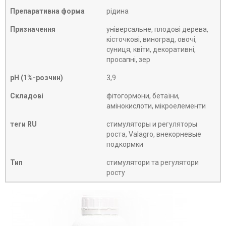
Препаративна форма
рідина
Призначення
універсальне, плодові дерева,
кісточкові, виноград, овочі,
суниця, квіти, декоративні,
просапні, зер
рН (1%-розчин)
3,9
Складові
фітогормони, бетаїни,
амінокислоти, мікроелементи
теги RU
стимуляторы и регуляторы
роста, Valagro, внекорневые
подкормки
Тип
стимулятори та регулятори
росту