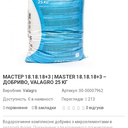
МАСТЕР 18.18.18+3 | MASTER 18.18.18+3 –
ДОБРИВО, VALAGRO 25 КГ
Виробник:
Valagro
Артикул:
00-00007962
Доступність: Є в наявності
Переглядів:
213
порівняння
В закладки
0 відгуків
Водорозчинне комплексне добриво з мікроелементами в
хелатній формі. Призначене для кореневого підживлення