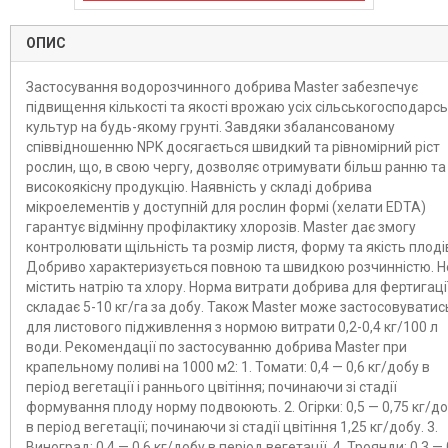
ОПИС
Застосування водорозчинного добрива Master забезпечує
підвищення кількості та якості врожаю усіх сільськогосподарс
культур на будь-якому грунті. Завдяки збалансованому
співвідношенню NPK досягається швидкий та рівномірний ріст
рослин, що, в свою чергу, дозволяє отримувати більш ранню та
високоякісну продукцію. Наявність у складі добрива
мікроелементів у доступній для рослин формі (хелати EDTA)
гарантує відмінну профілактику хлорозів. Master дає змогу
контролювати щільність та розмір листя, форму та якість плоді
Добриво характеризується повною та швидкою розчинністю. Н
містить натрію та хлору. Норма витрати добрива для фертигаці
складає 5-10 кг/га за добу. Також Master може застосовуватис
для листового підживлення з нормою витрати 0,2-0,4 кг/100 л
води. Рекомендації по застосуванню добрива Master при
крапельному поливі на 1000 м2: 1. Томати: 0,4 — 0,6 кг/добу в
період вегетації і раннього цвітіння; починаючи зі стадії
формування плоду норму подвоюють. 2. Огірки: 0,5 — 0,75 кг/д
в період вегетації; починаючи зі стадії цвітіння 1,25 кг/добу. 3.
Виноград: 0,4 — 0,6 кг/добу в період вегетації. 4. Троянди: 0,3 — 