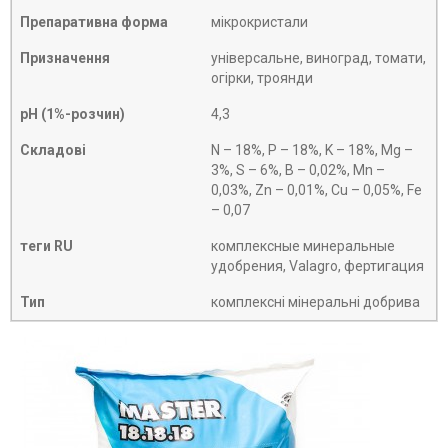
Препаративна форма
мікрокристали
Призначення
універсальне, виноград, томати,
огірки, троянди
рН (1%-розчин)
4,3
Складові
N – 18%, P – 18%, K – 18%, Mg –
3%, S – 6%, B – 0,02%, Mn –
0,03%, Zn – 0,01%, Cu – 0,05%, Fe
– 0,07
теги RU
комплексные минеральные
удобрения, Valagro, фертигация
Тип
комплексні мінеральні добрива