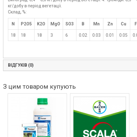
кг/добу в період вегетації.
Склад, %:
N
P2O5
K2O
MgO
SO3
B
Mn
Zn
Cu
F
18
18
18
3
6
0.02
0.03
0.01
0.05
0.
ВІДГУКІВ (0)
З цим товаром купують