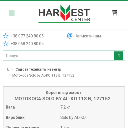
Harvest
+38 077 240 80 05
Написати нам
+38 068 240 80 05
Садова техніка та інвентар
Мотокоса Solo by AL-KO 118 В, 127152
Короткі відомості
МОТОКОСА SOLO BY AL-KO 118 В, 127152
Вага
7,2 кг
Виробник
Solo by AL-KO
Довжина штанги
1,5 м