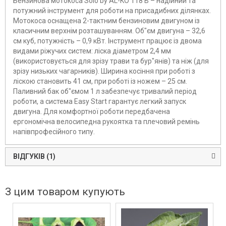
Бензинова мотокоса Solo by AL-KO 118 В – надійний та
потужний інструмент для роботи на присадибних ділянках.
Мотокоса оснащена 2-тактним бензиновим двигуном із
класичним верхнім розташуванням. Об"єм двигуна – 32,6
см куб, потужність – 0,9 кВт. Інструмент працює із двома
видами ріжучих систем: ліска діаметром 2,4 мм
(використовується для зрізу трави та бур"янів) та ніж (для
зрізу низьких чагарників). Ширина косіння при роботі з
ліскою становить 41 см, при роботі із ножем – 25 см.
Паливний бак об"ємом 1 л забезпечує тривалий період
роботи, а система Easy Start гарантує легкий запуск
двигуна. Для комфортної роботи передбачена
ергономічна велосипедна рукоятка та плечовий ремінь
напівпрофесійного типу.
ВІДГУКІВ (1)
З цим товаром купують