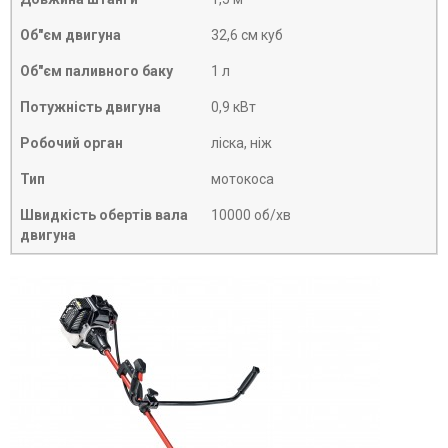
Об"єм двигуна
32,6 см куб
Об"єм паливного баку
1 л
Потужність двигуна
0,9 кВт
Робочий орган
ліска, ніж
Тип
мотокоса
Швидкість обертів вала
10000 об/хв
двигуна