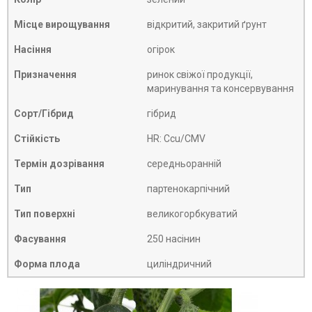
Місце вирощування
відкритий, закритий ґрунт
Насіння
огірок
Призначення
ринок свіжої продукції,
маринування та консервування
Сорт/Гібрид
гібрид
Стійкість
HR: Ccu/CMV
Термін дозрівання
середньоранній
Тип
партенокарпічний
Тип поверхні
великогорбкуватий
Фасування
250 насінин
Форма плода
циліндричний