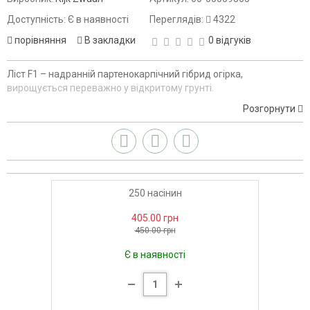
Доступність: Є в наявності
Переглядів:
4322
порівняння
В закладки
0 відгуків
Ліст F1 – надранній партенокарпічний гібрид огірка,
вирощується переважно у відкритому грунті.
Розгорнути
250 насінин
405.00 грн
450.00 грн
Є в наявності