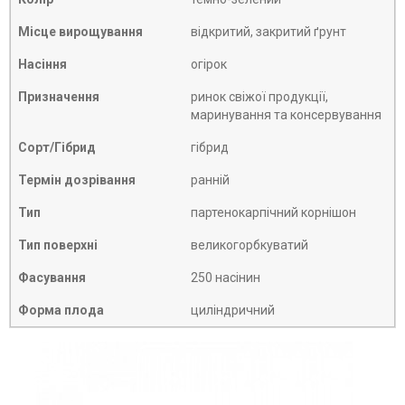
Місце вирощування
відкритий, закритий ґрунт
Насіння
огірок
Призначення
ринок свіжої продукції,
маринування та консервування
Сорт/Гібрид
гібрид
Термін дозрівання
ранній
Тип
партенокарпічний корнішон
Тип поверхні
великогорбкуватий
Фасування
250 насінин
Форма плода
циліндричний