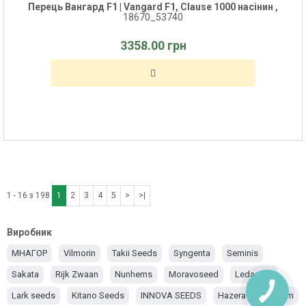
Перець Вангард F1 | Vangard F1, Clause 1000 насінин ,
18670_53740
3358.00 грн
1 - 16 з 198
1
2
3
4
5
>
>|
Виробник
МНАГОР
Vilmorin
Takii Seeds
Syngenta
Seminis
Sakata
Rijk Zwaan
Nunhems
Moravoseed
Ledaagro
Lark seeds
Kitano Seeds
INNOVA SEEDS
Hazera
Esasem