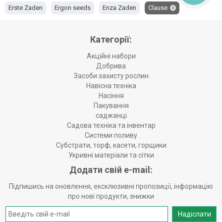
Erste Zaden
Ergon seeds
Enza Zaden
Clause
Bakker Brothers
Bejo
Asia Seed
Agrico
Категорії:
Акційні набори
Добрива
Засоби захисту рослин
Навісна техніка
Насіння
Пакування
саджанці
Садова техніка та інвентар
Системи поливу
Субстрати, торф, касети, горщики
Укривні матеріали та сітки
Додати свій e-mail:
Підпишись на оновлення, ексклюзивні пропозиції, інформацію
про нові продукти, знижки
Надіслати