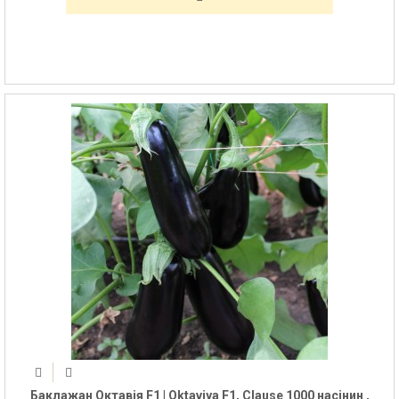
Баклажан Октавія F1 | Oktaviya F1, Clause 1000 насінин ,