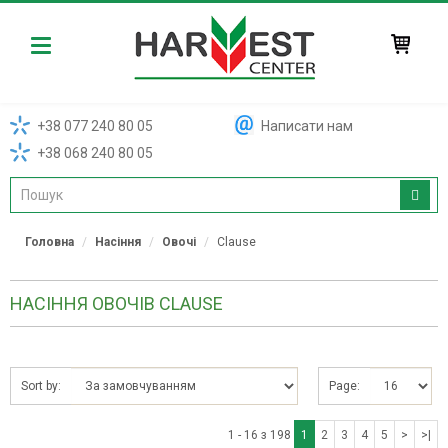
Harvest
+38 077 240 80 05
Написати нам
+38 068 240 80 05
Головна
Насіння
Овочі
Clause
НАСІННЯ ОВОЧІВ CLAUSE
Sort by:
Page:
1 - 16 з 198
1
2
3
4
5
>
>|