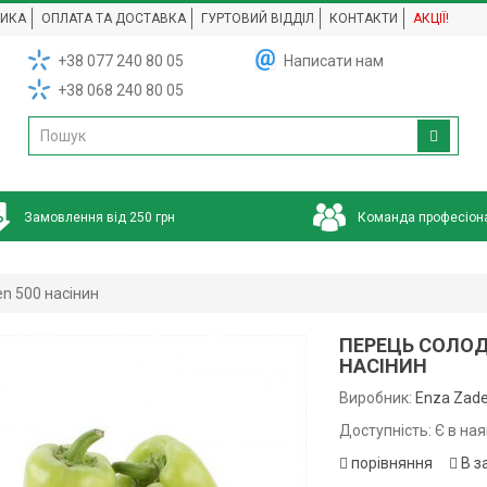
НИКА
ОПЛАТА ТА ДОСТАВКА
ГУРТОВИЙ ВІДДІЛ
КОНТАКТИ
АКЦІЇ!
+38 077 240 80 05
Написати нам
+38 068 240 80 05
Замовлення від 250 грн
Команда професіон
n 500 насінин
ПЕРЕЦЬ СОЛОДК
НАСІНИН
Виробник:
Enza Zad
Доступність: Є в ная
порівняння
В з