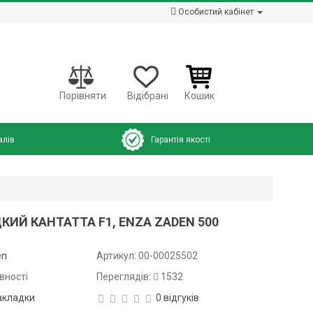
Особистий кабінет
Порівняти
Відібрані
Кошик
алів
Гарантія якості
ИЙ КАНТАТТА F1, ENZA ZADEN 500
en
Артикул:
00-00025502
вності
Переглядів:
1532
акладки
0 відгуків