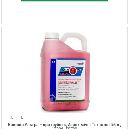
Канонір Ультра – протруйник, Агрохімічні Технології 5 л ,