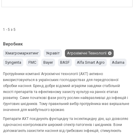
1 - 5 з 5
Виробник
Хімагромаркетинг
Укравіт
Агрохімічні Технології
Syngenta
FMC
Bayer
BASF
Alfa Smart Agro
Adama
Протруйники компанії
Агрохімічні технології (АХТ)
активно
використовуються в українських господарствах для передпосівної
обробки насіння. Бренд добре відомий аграріям завдяки стабільній
якості препаратів та ефективному захисту культур на ранніх етапах
розвитку. Саме початкові фази росту рослин найвразливіші до інфекцій і
ґрунтових шкідників. Тому правильний вибір протруйника має вирішальне
значення для майбутнього врожаю.
Препарати АХТ поєднують фунгіцидну та інсектицидну дію, що дозволяє
одночасно контролювати широкий спектр патогенів і шкідників. Вони
допомагають захистити насіння від грибкових інфекцій, стимулюють