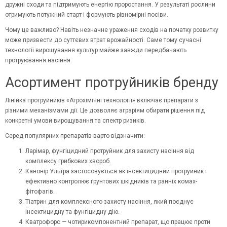
дружні сходи та підтримують енергію проростання. У результаті рослини
отримують потужний старт і формують рівномірні посіви.
Чому це важливо? Навіть незначне ураження сходів на початку розвитку
може призвести до суттєвих втрат врожайності. Саме тому сучасні
технології вирощування культур майже завжди передбачають
протруювання насіння.
Асортимент протруйників бренду
Лінійка протруйників «Агрохімічні технології» включає препарати з
різними механізмами дії. Це дозволяє аграріям обирати рішення під
конкретні умови вирощування та спектр ризиків.
Серед популярних препаратів варто відзначити:
Ларімар, фунгіцидний протруйник для захисту насіння від
комплексу грибкових хвороб.
Канонір Ультра застосовується як інсектицидний протруйник і
ефективно контролює ґрунтових шкідників та ранніх комах-
фітофагів.
Тіатрин для комплексного захисту насіння, який поєднує
інсектицидну та фунгіцидну дію.
Кватрофорс — чотирикомпонентний препарат, що працює проти