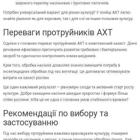
широкого переліку насіннєвих і ґрунтових патогенів.
Потрібен універсальний варіант для різних культур? У лінійці АХТ легко
знайти рішення як для зернових, так і для сої чи інших польових культур.
Переваги протруйників АХТ
Однією з головних переваг протруйників АХТ є комплексний захист. Діючі
речовини ефективно пригнічують розвиток грибкових і бактеріальних
хвороб та одночасно контролюють комах-шкідників.
Крім того, обробка насіння дозволяє значно зменшити потребу в
інсектицидних обробках під час вегетації. Це допомагає оптимізувати
витрати на захист рослин.
Ще один важливий результат — рівномірні сходи та активний старт росту
культури. Добре захищене
насіння
швидше проростає і формує більш
стійкі рослини. Хіба це не одна з головних умов стабільного врожаю?
Рекомендації по вибору та
застосуванню
Під час вибору протруйника важливо враховувати культуру, поширені
хвороби та шкідників у регіоні, а також технологію обробітку ґрунту. Для