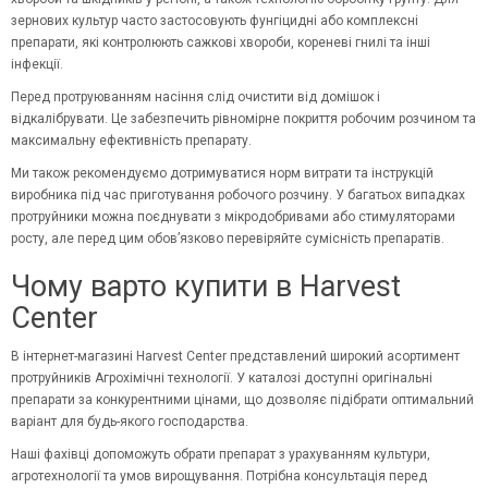
зернових культур часто застосовують фунгіцидні або комплексні
препарати, які контролюють сажкові хвороби, кореневі гнилі та інші
інфекції.
Перед протруюванням насіння слід очистити від домішок і
відкалібрувати. Це забезпечить рівномірне покриття робочим розчином та
максимальну ефективність препарату.
Ми також рекомендуємо дотримуватися норм витрати та інструкцій
виробника під час приготування робочого розчину. У багатьох випадках
протруйники
можна поєднувати з мікродобривами або стимуляторами
росту, але перед цим обов’язково перевіряйте сумісність препаратів.
Чому варто купити в Harvest
Center
В інтернет-магазині Harvest Center представлений широкий асортимент
протруйників Агрохімічні технології. У каталозі доступні оригінальні
препарати за конкурентними цінами, що дозволяє підібрати оптимальний
варіант для будь-якого господарства.
Наші фахівці допоможуть обрати препарат з урахуванням культури,
агротехнології та умов вирощування. Потрібна консультація перед