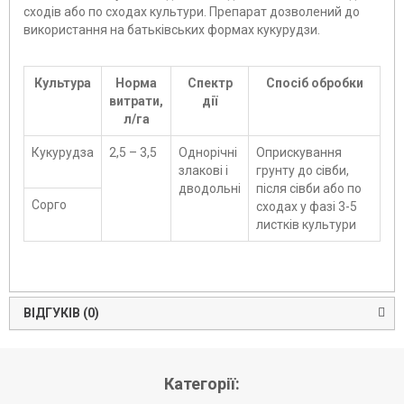
сходів або по сходах культури. Препарат дозволений до
використання на батьківських формах кукурудзи.
Культура
Норма
Спектр
Спосіб обробки
витрати,
дії
л/га
Кукурудза
2,5 – 3,5
Однорічні
Оприскування
злакові і
грунту до сівби,
дводольні
після сівби або по
Сорго
сходах у фазі 3-5
листків культури
ВІДГУКІВ (0)
Категорії: