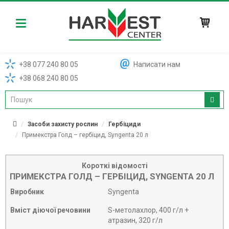
Harvest
+38 077 240 80 05
Написати нам
+38 068 240 80 05
Засоби захисту рослин
Гербіциди
Примекстра Голд – гербіцид, Syngenta 20 л
Короткі відомості
ПРИМЕКСТРА ГОЛД – ГЕРБІЦИД, SYNGENTA 20 Л
Виробник
Syngenta
Вміст діючої речовини
S-метолахлор, 400 г/л +
атразин, 320 г/л