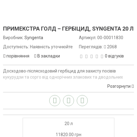
ПРИМЕКСТРА ГОЛД – ГЕРБІЦИД, SYNGENTA 20 Л
Виробник:
Syngenta
Артикул:
00-00011830
Доступність: Наявність уточнюйте
Переглядів:
2068
порівняння
В закладки
0 відгуків
Досходово-післясходовий гербіцид для захисту посівів
кукурудзи та сорго від однорічних злакових та дводольних
бур"янів.
Розгорнути
20 л
11820.00 грн