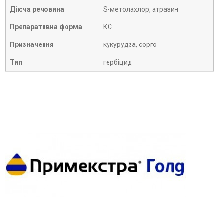
Діюча речовина
S-метолахлор, атразин
Препаративна форма
КС
Призначення
кукурудза, сорго
Тип
гербіцид