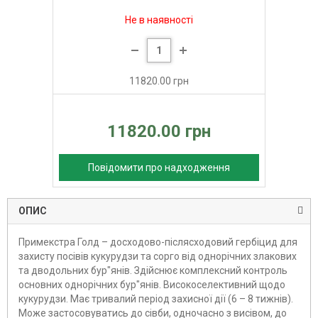
Не в наявності
11820.00 грн
11820.00 грн
Повідомити про надходження
ОПИС
Примекстра Голд – досходово-післясходовий гербіцид для
захисту посівів кукурудзи та сорго від однорічних злакових
та дводольних бур"янів. Здійснює комплексний контроль
основних однорічних бур"янів. Високоселективний щодо
кукурудзи. Має тривалий період захисної дії (6 – 8 тижнів).
Може застосовуватись до сівби, одночасно з висівом, до