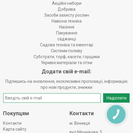
Акційні набори
Добрива
Засоби захисту рослин
Навісна техніка
Насіння
Пакування
саджанці
Садова техніка та інвентар
Системи поливу
Субстрати, торф, касети, горщики
Укривні матеріали та сітки
Додати свій e-mail:
Підпишись на оновлення, ексклюзивні пропозиції, інформацію
про нові продукти, знижки
Надіслати
Покупцям
Контакти
КНОПКА
ЗВ'ЯЗКУ
Контакти
м. Вінниця
Карта сайту
вул Мечнікова, 5