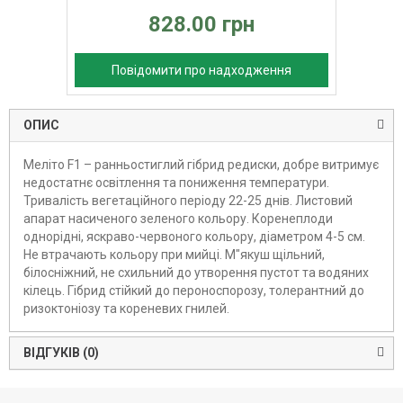
828.00 грн
Повідомити про надходження
ОПИС
Меліто F1 – ранньостиглий гібрид редиски, добре витримує
недостатнє освітлення та пониження температури.
Тривалість вегетаційного періоду 22-25 днів. Листовий
апарат насиченого зеленого кольору. Коренеплоди
однорідні, яскраво-червоного кольору, діаметром 4-5 см.
Не втрачають кольору при мийці. М"якуш щільний,
білосніжний, не схильний до утворення пустот та водяних
кілець. Гібрид стійкий до пероноспорозу, толерантний до
ризоктоніозу та кореневих гнилей.
ВІДГУКІВ (0)