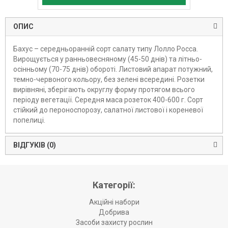
ОПИС
Бахус – середньоранній сорт салату типу Лолло Росса.
Вирощується у ранньовесняному (45-50 днів) та літньо-
осінньому (70-75 днів) обороті. Листовий апарат потужний,
темно-червоного кольору, без зелені всередині. Розетки
вирівняні, зберігають округлу форму протягом всього
періоду вегетації. Середня маса розеток 400-600 г. Сорт
стійкий до пероноспорозу, салатної листової і кореневої
попелиці.
ВІДГУКІВ (0)
Категорії:
Акційні набори
Добрива
Засоби захисту рослин