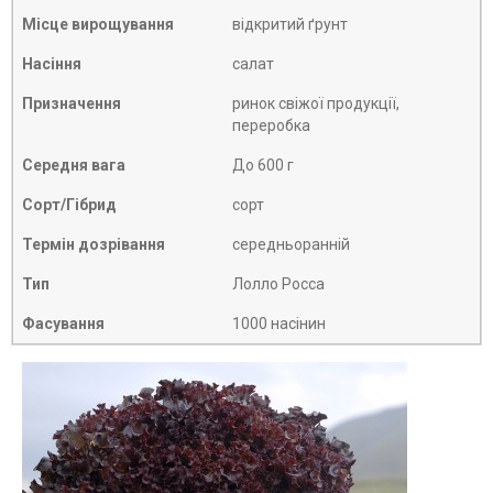
Місце вирощування
відкритий ґрунт
Насіння
салат
Призначення
ринок свіжої продукції,
переробка
Середня вага
До 600 г
Сорт/Гібрид
сорт
Термін дозрівання
середньоранній
Тип
Лолло Росса
Фасування
1000 насінин