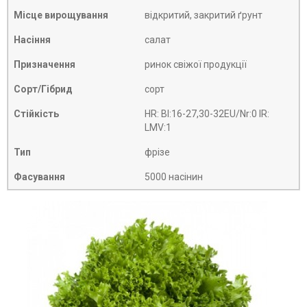
Місце вирощування
відкритий, закритий ґрунт
Насіння
салат
Призначення
ринок свіжої продукції
Сорт/Гібрид
сорт
Стійкість
HR: Bl:16-27,30-32EU/Nr:0 IR:
LMV:1
Тип
фрізе
Фасування
5000 насінин