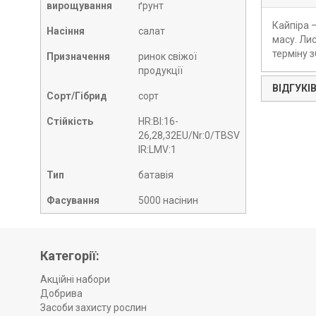
вирощування
ґрунт
Кайпіра 
Насіння
салат
масу. Лис
терміну з
Призначення
ринок свіжої
продукції
ВІДГУКІВ
Сорт/Гібрид
сорт
Стійкість
HR:BI:16-
26,28,32EU/Nr:0/TBSV
IR:LMV:1
Тип
батавія
Фасування
5000 насінин
Категорії:
Акційні набори
Добрива
Засоби захисту рослин