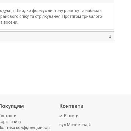
родукції. Швидко формує листову розетку та набирає
 крайового опіку та стрілкування. Протягом тривалого
та восени.
Покупцям
Контакти
Контакти
м. Вінниця
Карта сайту
вул Мечнікова, 5
Політика конфіденційності