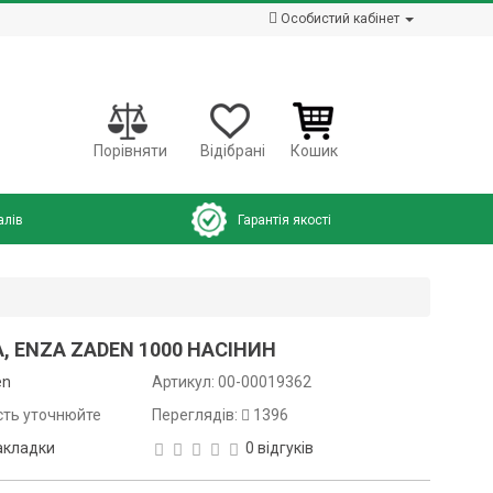
Особистий кабінет
Порівняти
Відібрані
Кошик
алів
Гарантія якості
, ENZA ZADEN 1000 НАСІНИН
en
Артикул:
00-00019362
сть уточнюйте
Переглядів:
1396
акладки
0 відгуків