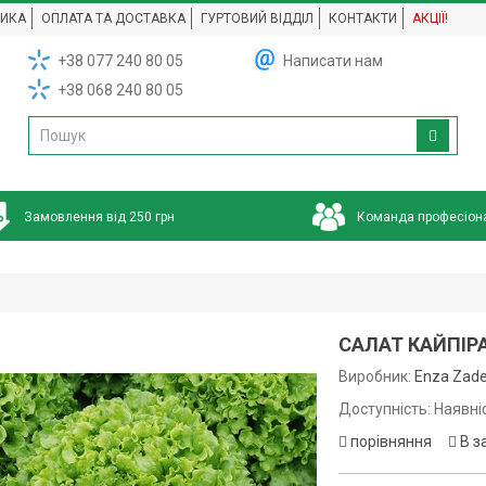
НИКА
ОПЛАТА ТА ДОСТАВКА
ГУРТОВИЙ ВІДДІЛ
КОНТАКТИ
АКЦІЇ!
+38 077 240 80 05
Написати нам
+38 068 240 80 05
Замовлення від 250 грн
Команда професіон
САЛАТ КАЙПІРА
Виробник:
Enza Zad
Доступність: Наявні
порівняння
В з