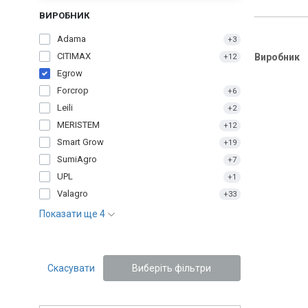
ВИРОБНИК
Adama
+3
CITIMAX
Виробник
+12
Egrow
Forcrop
+6
Leili
+2
MERISTEM
+12
Smart Grow
+19
SumiAgro
+7
UPL
+1
Valagro
+33
Показати ще 4
Скасувати
Виберіть фільтри