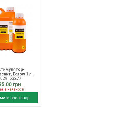
стимулятор-
сант, Egrow 1 л ,
5029_53277
85.00 грн
ає в наявності
мити про товар