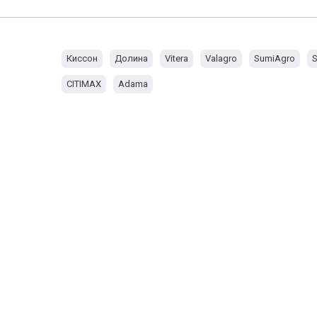
Киссон
Долина
Vitera
Valagro
SumiAgro
S
CITIMAX
Adama