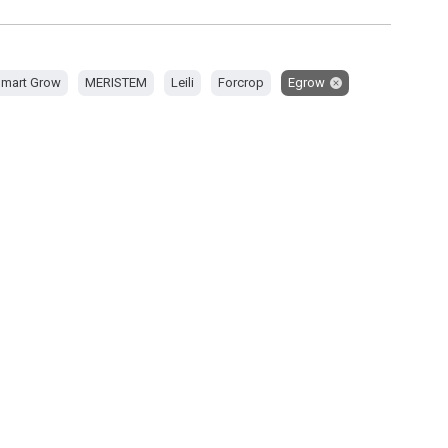
mart Grow
MERISTEM
Leili
Forcrop
Egrow