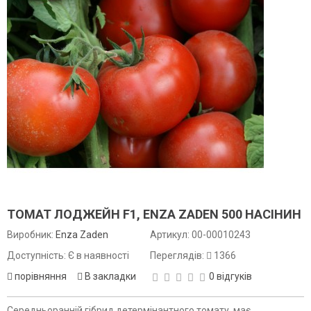
ТОМАТ ЛОДЖЕЙН F1, ENZA ZADEN 500 НАСІНИН
Виробник:
Enza Zaden
Артикул:
00-00010243
Доступність: Є в наявності
Переглядів:
1366
порівняння
В закладки
0 відгуків
Середньоранній гібрид детермінантного томату, має