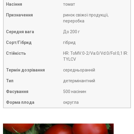
Насіння
томат
Призначення
ринок свіжої продукції,
переробка
Середня вага
До 200 г
Сорт/Гібрид
гібрид
Стійкість
HR: ToMV:0-2/Va:0/Vd:0/Fol:0,1 IR:
TYLCV
Термін дозрівання
середньоранній
Тип
детермінантний
Фасування
500 насінин
Форма плода
округла