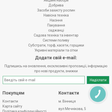
Акційні набори
Добрива
Засоби захисту рослин
Навісна техніка
Насіння
Пакування
саджанці
Садова техніка та інвентар
Системи поливу
Субстрати, торф, касети, горщики
Укривні матеріали та сітки
Додати свій e-mail:
Підпишись на оновлення, ексклюзивні пропозиції, інформацію
про нові продукти, знижки
Надіслати
Покупцям
Контакти
КНОПКА
ЗВ'ЯЗКУ
Контакти
м. Вінниця
Карта сайту
вул Мечнікова, 5
Політика конфіденційності