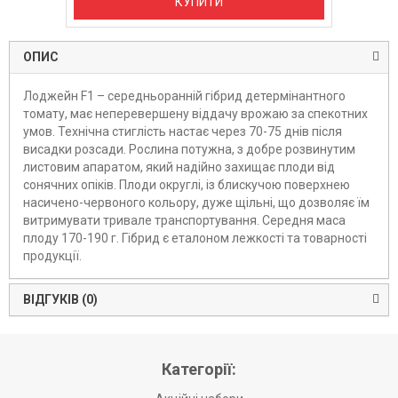
КУПИТИ
ОПИС
Лоджейн F1 – середньоранній гібрид детермінантного
томату, має неперевершену віддачу врожаю за спекотних
умов. Технічна стиглість настає через 70-75 днів після
висадки розсади. Рослина потужна, з добре розвинутим
листовим апаратом, який надійно захищає плоди від
сонячних опіків. Плоди округлі, із блискучою поверхнею
насичено-червоного кольору, дуже щільні, що дозволяє їм
витримувати тривале транспортування. Середня маса
плоду 170-190 г. Гібрид є еталоном лежкості та товарності
продукції.
ВІДГУКІВ (0)
Категорії: