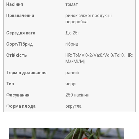
Насіння
томат
Призначення
ринок свіжої продукції,
переробка
Середня вага
До 25 г
Сорт/Гібрид
гібрид
Стійкість
HR: ToMV:0-2/Va:0/Vd:0/Fol:0,1 IR:
Ma/Mi/Mj
Термін дозрівання
ранній
Тип
черрі
Фасування
250 насінин
Форма плода
округла