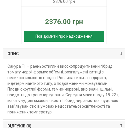
2376.00 грн
2376.00 грн
Повідомити про надходження
ОПИС
Сакура F1 – ранньостиглий високопродуктивний гібрид
томату черрі, формує об"ємні, розгалужені китиці з
великою кількістю плодів. Рослина сильна, відкрита,
індетермінантного типу, з подовженими міжвузлями.
Плоди округлої форми, темно-червоні, вирівняні, щільні,
придатні до транспортування. Середня маса плоду 18-22 г,
мають чудові смакові якості. Гібрид вирізняється чудовою
зав"язуваністю в умовах недостатньої освітленості та
понижених температур.
ВІДГУКІВ (0)