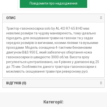
Повідомити про надходження
ОПИС
Трактор-газонокосарка solo by AL-KO R7-65.8 HD має
невеликі розміри та чудову маневреність, тому ідеально
підходить для скошування трави на газонах та у садах
середніх розмірів із вигинами, косими лініями та вузькими
проходами. Модель оснащена 4-тактним бензиновим
двигуном B&S 950 E, який забезпечує обертання ножа
газонокосарки із швидкістю 3000 об/хв. Висота зрізу
регулюється централізовано, на 4 рівнях у діапазоні від 25
до 75 мм. Особливістю даного трактора-газонокосарки є
можливість скошування трави при реверсному русі.
ВІДГУКІВ (0)
Категорії: