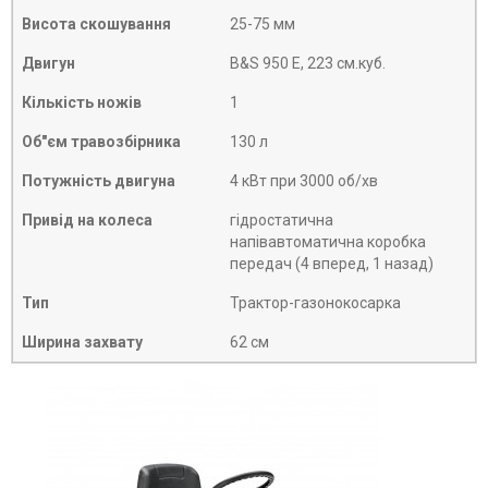
Висота скошування
25-75 мм
Двигун
B&S 950 E, 223 см.куб.
Кількість ножів
1
Об"єм травозбірника
130 л
Потужність двигуна
4 кВт при 3000 об/хв
Привід на колеса
гідростатична
напівавтоматична коробка
передач (4 вперед, 1 назад)
Тип
Трактор-газонокосарка
Ширина захвату
62 см