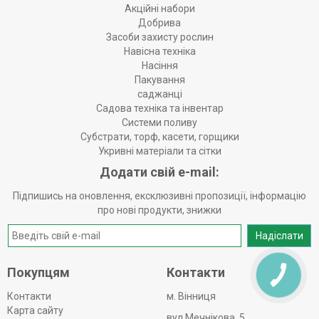
Акційні набори
Добрива
Засоби захисту рослин
Навісна техніка
Насіння
Пакування
саджанці
Садова техніка та інвентар
Системи поливу
Субстрати, торф, касети, горщики
Укривні матеріали та сітки
Додати свій e-mail:
Підпишись на оновлення, ексклюзивні пропозиції, інформацію
про нові продукти, знижки
Надіслати
Покупцям
Контакти
КНОПКА
ЗВ'ЯЗКУ
Контакти
м. Вінниця
Карта сайту
вул Мечнікова, 5