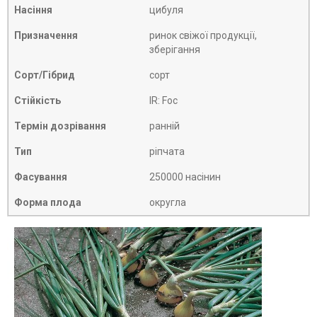
Насіння
цибуля
Призначення
ринок свіжої продукції,
зберігання
Сорт/Гібрид
сорт
Стійкість
IR: Foc
Термін дозрівання
ранній
Тип
ріпчата
Фасування
250000 насінин
Форма плода
округла