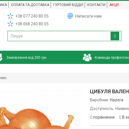
НИКА
ОПЛАТА ТА ДОСТАВКА
ГУРТОВИЙ ВІДДІЛ
КОНТАКТИ
АКЦІЇ!
+38 077 240 80 05
Написати нам
+38 068 240 80 05
Замовлення від 250 грн
Команда професіон
інин
ЦИБУЛЯ ВАЛЕНТ
Виробник:
Hazera
Доступність: Наявні
порівняння
В з