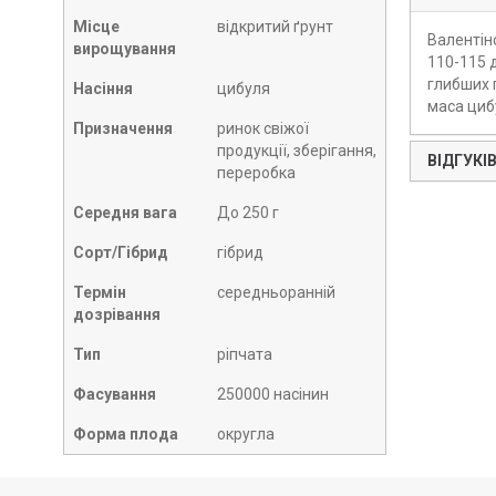
Місце
відкритий ґрунт
Валентіно
вирощування
110-115 
глибших 
Насіння
цибуля
маса цибу
Призначення
ринок свіжої
продукції, зберігання,
ВІДГУКІВ
переробка
Середня вага
До 250 г
Сорт/Гібрид
гібрид
Термін
середньоранній
дозрівання
Тип
ріпчата
Фасування
250000 насінин
Форма плода
округла