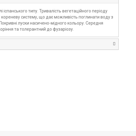
і іспанського типу. Тривалість вегетаційного періоду
 кореневу систему, що дає можливість поглинати воду з
 Покривні луски насичено-мідного кольору. Середня
коріння та толерантний до фузаріозу.