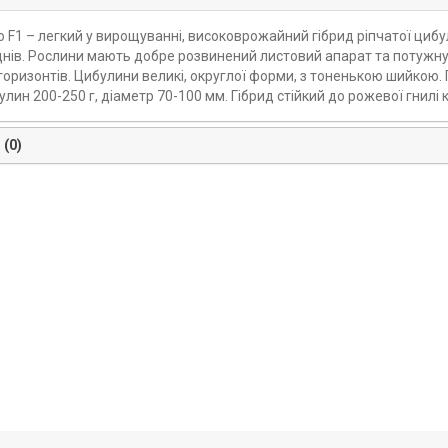
 F1 – легкий у вирощуванні, високоврожайний гібрид ріпчатої цибул
днів. Рослини мають добре розвинений листовий апарат та потужну
горизонтів. Цибулини великі, округлої форми, з тоненькою шийкою.
лин 200-250 г, діаметр 70-100 мм. Гібрид стійкий до рожевої гнилі 
 (0)