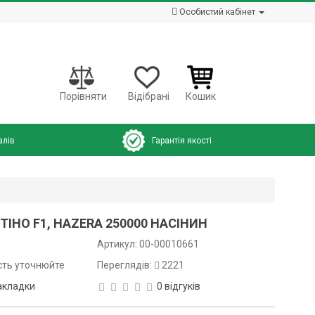
Особистий кабінет
Порівняти
Відібрані
Кошик
алів
Гарантія якості
ІНО F1, HAZERA 250000 НАСІНИН
Артикул:
00-00010661
сть уточнюйте
Переглядів:
2221
акладки
0 відгуків