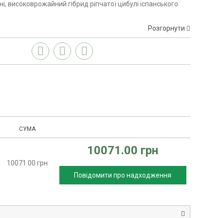
і, високоврожайний гібрид ріпчатої цибулі іспанського
Розгорнути
СУМА
10071.00 грн
10071.00 грн
Повідомити про надходження