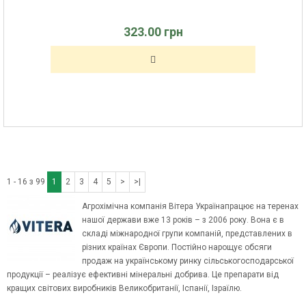
323.00 грн
1 - 16 з 99
1
2
3
4
5
>
>|
Агрохімічна компанія Вітера Українапрацює на теренах
нашої держави вже 13 років – з 2006 року. Вона є в
складі міжнародної групи компаній, представлених в
різних країнах Європи. Постійно нарощує обсяги
продаж на українському ринку сільськогосподарської
продукції – реалізує ефективні мінеральні добрива. Це препарати від
кращих світових виробників Великобританії, Іспанії, Ізраїлю.