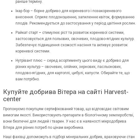
раніше терміну.
Ікар бор – борне добриво для кореневого і позакореневого
внесення. Сприяє плодоношенню, запиленню квіток, формуванню
плодів. Рекомендується до застосування у період цвітіння рослин.
Райкат старт
–
стимулює ріст та розвиток кореневої системи,
застосовується для польових, овочевих, плодово-ягідних культур.
Забезпечує підвищення схожості насіння та активує розвиток
кореневої системи.
Нутрівант плюс – серед асортименту цього виду є добриво для
різних культур – овочевих, олійних, зернових, пасльонових,
плодово-ягідних, для картоплі, цибулі, капусти. Обирайте те, що
вам потрібно.
Купуйте добрива Вітера на сайті Harvest-
center
Пропонуємо покупцям сертифікований товар, що відповідає світовим
вимогам якості. Використовують препарати в біологічному землеробстві,
вони безпечні для людей і тварин. У нас є в наявності мікродобрива
Вітера
для різних потреб по цінам виробника.
Наші фахівці допоможуть в підборі мінеральних добрив, враховуючи стан