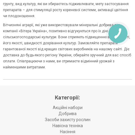
грунту, вид культур, які ви збираєтесь підживлювати, мету застосування
препаратів – для стимуляції росту кореневої системи, активації цвітіння
чи плодоношення.
Вітчизняні аграрії, які уже використовували мінеральні добрива від
компанії «Вітера Україна», позитивно відгукуються про їх дію на
сільськогосподарські культури. Вони сприяють підвищенню врожайності,
його якості, швидкості дозрівання культур. Замовляйте препарати
гарантованої якості від кращих світових виробників на нашому сайті. Діє
доставка до будь-якого регіону України, обирайте зручний для вас спосіб
оплати. Співпрацюючи з нами, ви отримаєте відмінний урожай з
найменшими витратами.
Категорії:
Акційні набори
Добрива
Засоби захисту рослин
Навісна техніка
Насіння