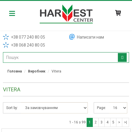
Harvest
+38 077 240 80 05
Написати нам
+38 068 240 80 05
Головна
Виробник
Vitera
VITERA
Sort by:
Page:
1 - 16 з 99
1
2
3
4
5
>
>|