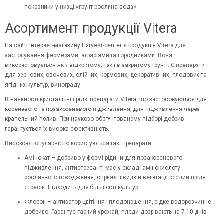
показники у низці «грунт-рослина-вода».
Асортимент продукції Vitera
На сайті інтернет-магазину Harvest-center є продукція Vitera для
застосування фермерами, аграріями та городниками. Вона
використовується як у відкритому, так і в закритому грунті. Є препарати
для зернових, овочевих, олійних, кормових, декоративних, плодових та
ягідних культур, винограду.
В наявності кристалічні і рідкі препарати Vitera, що застосовуються для
кореневого та позакореневого підживлення, для підживлення через
крапельний полив. При науково обргунтованому підборі добрив
гарантується їх висока ефективність.
Високою популярністю користуються такі препарати:
Амінокат
–
добриво у формі рідини для позакореневого
підживлення, антистресант, має у складі амінокислоту
рослинного походження, сприяє швидкій вегетації рослин після
стресів. Підходить для більшості культур.
Флорон – активатор цвітіння і плодоношення, рідке водорозчинне
добриво. Гарантує гарний урожай, плоди дозрівають на 7-10 днів