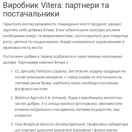
Виробник Vitera: партнери та
постачальники
Гарантують високу врожайність, покращення якості продукції, швидко
окуплять себе
добрива Вітера. Вони забезпечують культурні рослини
необхідними макро- та мікроелементами, застосовуються для стимуляції
росту, цвітіння та плодоношення. Аграрії залишаються задоволеними їх
ефективністю та якістю.
Постачання добрив в Україну відбувається через мережу незалежних
дилерів. Партнерами компанії Вітера є:
ICL Specialty Fertilizers (Ізраїль). Виготовляє аграрну продукцію на
основі унікальних мінералів, є серед лідерів по постачанню на
світовий ринок брому, карбонату калію, необхідної рослинам
фосфорної кислоти.
Atlántica Agricola S.A. (Іспанія). Лідер з виробництва екологічно
чистих добрив. У їх складі маються фітогормони, амінокислоти,
вітаміни натурального походження, витяжки водоростей, інші
елементи.
Yara Analytical Services (Велика Британія). Професійна лабораторія
цієї компанії дозволяє визначати агрохімічні і фізико-хімічні