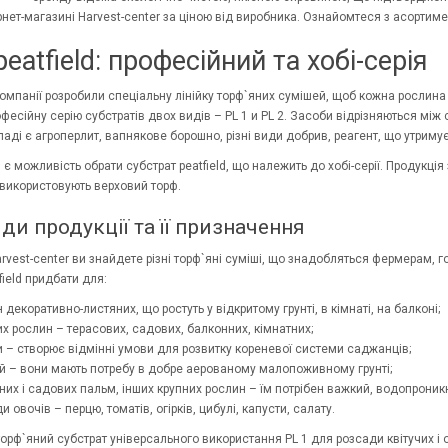
нет-магазині Harvest-center за ціною від виробника. Ознайомтеся з асортиме
eatfield: професійний та хобі-серія
компанії розробили спеціальну лінійку торф`яних сумішей, щоб кожна рослина
фесійну серію субстратів двох видів – PL 1 и PL 2. Засоби відрізняються мі
кладі є агроперлит, вапнякове борошно, різні види добрив, реагент, що утриму
є можливість обрати субстрат peatfield, що належить до хобі-серії. Продукція 
використовують верховий торф.
ди продукції та її призначення
rvest-center ви знайдете різні торф`яні суміші, що знадобляться фермерам, 
field придбати для:
 декоративно-листяних, що ростуть у відкритому грунті, в кімнаті, на балконі;
их рослин – терасових, садових, балконних, кімнатних;
 – створює відмінні умови для розвитку кореневої системи саджанців;
й – вони мають потребу в добре аерованому малопоживному грунті;
них і садових пальм, інших крупних рослин – їм потрібен важкий, водопроник
и овочів – перцю, томатів, огірків, цибулі, капусти, салату.
орф`яний субстрат універсального використання PL 1 для розсади квітучих і о