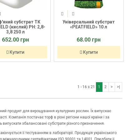
'яний субстрат ТК
Універсальний субстрат
ELD (кислий) PH: 2,8-
«PEATFIELD» 10 л
3,8 250 л
652.00 грн
68.00 грн
Купити
Купити
1 - 16 з 21
1
2
>
>|
існий продукт для вирощування культурних рослин. Їх випускає
і. Компанія постачає торф в різні регіони нашої країни і за
ть випускати збалансовані субстрати різного призначення.
кінчується її тестуванням в лабораторії. Продукція українського
 міжнародними сертифікатами ISO 90001 та 14001. Придбати її