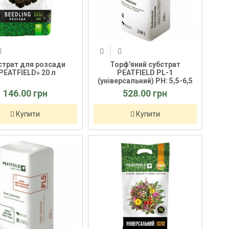
страт для розсади
Торф'яний субстрат
PEATFIELD» 20 л
PEATFIELD PL-1
(універсальний) PH: 5,5-6,5
150 л
146.00 грн
528.00 грн
Купити
Купити