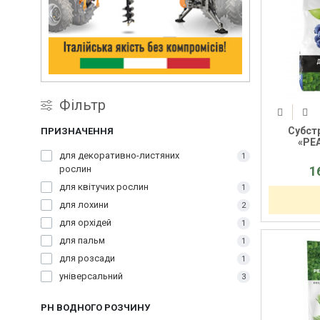
Фільтр
Субст
ПРИЗНАЧЕННЯ
«PEA
для декоративно-листяних
1
1
рослин
для квітучих рослин
1
для лохини
2
для орхідей
1
для пальм
1
для розсади
1
універсальний
3
РН ВОДНОГО РОЗЧИНУ