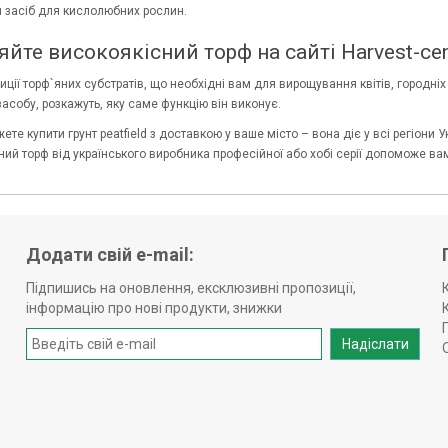
 засіб для кислолюбних рослин.
йте високоякісний торф на сайті Harvest-cen
ції торф`яних субстратів, що необхідні вам для вирощування квітів, городніх
асобу, розкажуть, яку саме функцію він виконує.
ете купити грунт peatfield з доставкою у ваше місто – вона діє у всі регіон
існий торф від українського виробника професійної або хобі серії допоможе 
Додати свій e-mail:
Підпишись на оновлення, ексклюзивні пропозиції,
інформацію про нові продукти, знижки
Надіслати