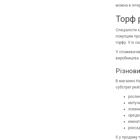
можна в інтер
Торф p
Спеціалісти 
покупцям про
торфу. У їх с
У споживачів 
виробництва 
Різнови
В магазині Ha
субстрат peat
рослин
квітуч
лохини
орхіде
кімнат
розсад
Є у продажу т