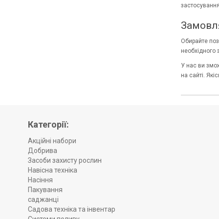
застосування
Замовля
Обирайте пози
необхідного з
У нас ви змож
на сайті. Як
Категорії:
Акційні набори
Добрива
Засоби захисту рослин
Навісна техніка
Насіння
Пакування
саджанці
Садова техніка та інвентар
Системи поливу