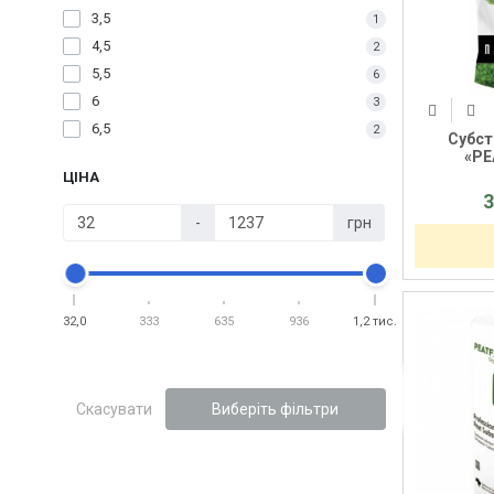
3,5
1
4,5
2
5,5
6
6
3
6,5
2
Субст
«PE
ЦІНА
3
-
грн
32,0
333
635
936
1,2 тис.
Скасувати
Виберіть фільтри