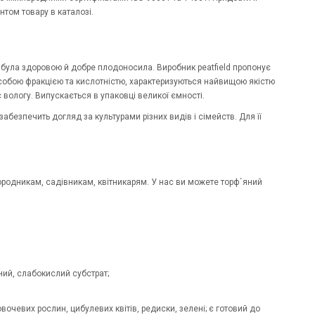
нтом товару в каталозі.
 була здоровою й добре плодоносила. Виробник peatfield пропонує
ж собою фракцією та кислотністю, характеризуються найвищою якістю
є вологу. Випускається в упаковці великої ємності.
забезпечить догляд за культурами різних видів і сімейств. Для її
городникам, садівникам, квітникарям. У нас ви можете торф`яний
ний, слабокислий субстрат;
вочевих рослин, цибулевих квітів, редиски, зелені; є готовий до