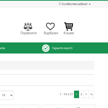
Особистий кабінет
Порівняти
Відібрані
Кошик
алів
Гарантія якості
1 - 16 з 21
1
2
>
>|