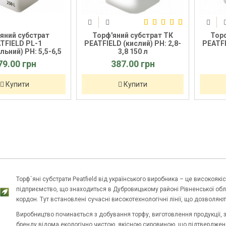
яний субстрат
Торф'яний субстрат ТК
Торф
TFIELD PL-1
PEATFIELD (кислий) PH: 2,8-
PEATFI
льний) PH: 5,5-6,5
3,8 150 л
250 л
79.00 грн
387.00 грн
Купити
Купити
Торф`яні субстрати Peatfield від українського виробника – це високояк
підприємство, що знаходиться в Дубровицькому районі Рівненської област
кордон. Тут встановлені сучасні високотехнологічні лінії, що дозволяю
Виробництво починається з добування торфу, виготовлення продукції, за
бренду відома екологічно чистою, якісною сировиною, що підтверджено