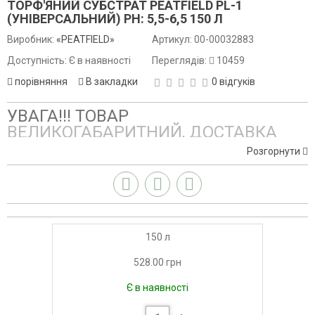
ТОРФ'ЯНИЙ СУБСТРАТ PEATFIELD PL-1
(УНІВЕРСАЛЬНИЙ) PH: 5,5-6,5 150 Л
Виробник:
«PEATFIELD»
Артикул:
00-00032883
Доступність: Є в наявності
Переглядів:
10459
порівняння
В закладки
0 відгуків
УВАГА!!! ТОВАР
ВЕЛИКОГАБАРИТНИЙ, ДОСТАВКА
ОДНОГО МІШКА ЗА ТАРИФАМИ НП -
Розгорнути
400-500 грн
Готовий до застосування торф'яний субстрат універсального
використання. PH: 5,5-6,4
150 л
528.00 грн
Є в наявності