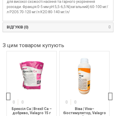
для високої схожості насіння та гарного укорінення
розсади. Фракція:0-5 мм рН:5,5-6,5 N(загальний):60-100 мг/
л Р2О5:70-120 мг/л К2О:80-140 мг/л/
ВІДГУКІВ (0)
З цим товаром купують
Брексіл Ca | Brexil Ca –
Віва | Viva–
добриво, Valagro 15 г
біостимулятор, Valagro