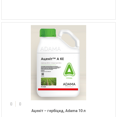
Аценіт – гербіцид, Adama 10 л