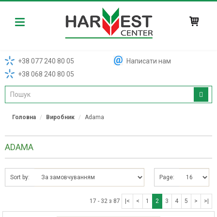
Harvest
+38 077 240 80 05
Написати нам
+38 068 240 80 05
Головна
Виробник
Adama
ADAMA
Sort by:
Page:
17 - 32 з 87
|<
<
1
2
3
4
5
>
>|