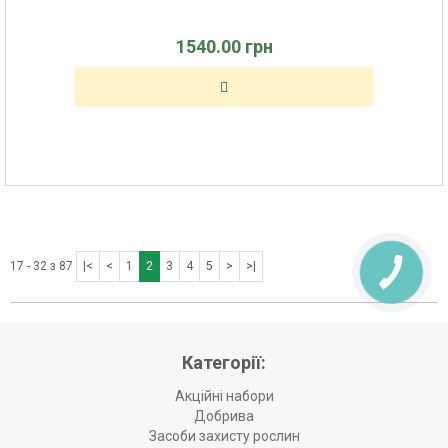
1540.00 грн
17 - 32 з 87
|<
<
1
2
3
4
5
>
>|
Категорії:
Акційні набори
Добрива
Засоби захисту рослин