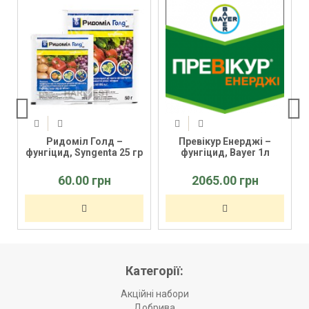
Ридоміл Голд –
Превікур Енерджі –
фунгіцид, Syngenta 25 гр
фунгіцид, Bayer 1л
60.00 грн
2065.00 грн
Категорії:
Акційні набори
Добрива