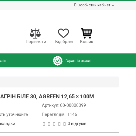
Особистий кабінет
Порівняти
Відібрані
Кошик
алів
Гарантія якості
РІН БІЛЕ 30, AGREEN 12,65 × 100М
Артикул:
00-00000399
сть уточнюйте
Переглядів:
146
акладки
0 відгуків