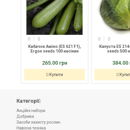
eds
Кабачок Аміно (ES 621 F1),
Капуста ES 2144 F1
Ergon seeds 100 насінин
seeds 500 насі
265.00 грн
384.00 грн
Купити
Купити
Категорії:
Акційні набори
Добрива
Засоби захисту рослин
Навісна техніка