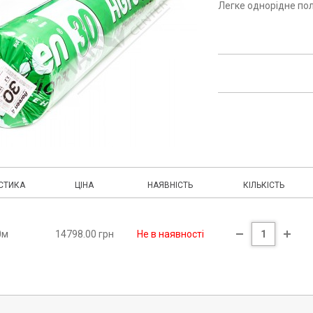
Легке однорідне пол
СТИКА
ЦІНА
НАЯВНІСТЬ
КІЛЬКІСТЬ
0м
14798.00 грн
Не в наявності