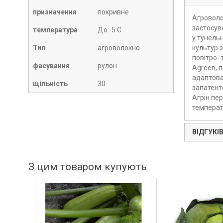
призначення
покривне
Агроволок
застосув
температура
До -5 С
у тунельн
Тип
агроволокно
культур з
повітро- 
фасування
рулон
Agreen, 
адаптован
щільність
30
запатенто
Агрін пер
температ
ВІДГУКІВ
З цим товаром купують