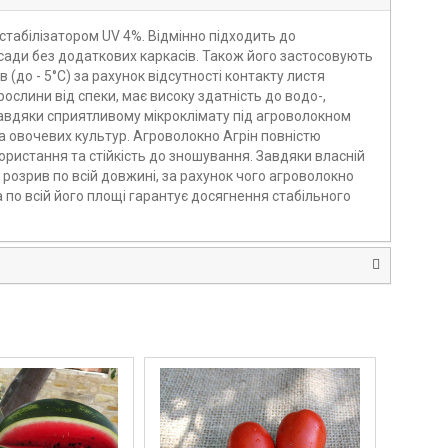
стабілізатором UV 4%. Відмінно підходить до
сади без додаткових каркасів. Також його застосовують
(до - 5°С) за рахунок відсутності контакту листя
ослини від спеки, має високу здатність до водо-,
. Завдяки сприятливому мікроклімату під агроволокном
а овочевих культур. Агроволокно Агрін повністю
ористання та стійкість до зношування. Завдяки власній
 розрив по всій довжині, за рахунок чого агроволокно
 по всій його площі гарантує досягнення стабільного