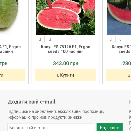
, Ergon
Кавун ES 75126 F1, Ergon
Кавун ES 7507
нин
seeds 100 насінин
seeds 100
343.00 грн
2800.0
Купити
Куп
Додати свій e-mail:
Підпишись на оновлення, ексклюзивні пропозиції,
інформацію про нові продукти, знижки
Надіслати