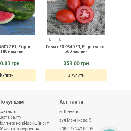
7 F1, Ergon
Томат ES 9340 F1, Ergon seeds
Баклажан 
 насінин
500 насінин
Bakker Br
0 грн
353.00 грн
7
ити
Купити
Покупцям
Контакти
Контакти
м. Вінниця
Карта сайту
вул Мечнікова, 5
Політика конфіденційності
Обмін та повернення
+38 077 240 80 05