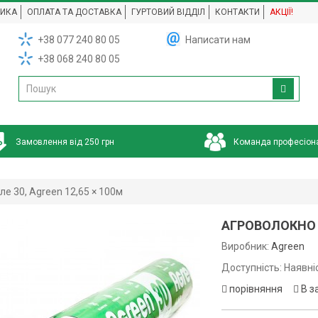
НИКА
ОПЛАТА ТА ДОСТАВКА
ГУРТОВИЙ ВІДДІЛ
КОНТАКТИ
АКЦІЇ!
+38 077 240 80 05
Написати нам
+38 068 240 80 05
Замовлення від 250 грн
Команда професіон
ле 30, Agreen 12,65 × 100м
АГРОВОЛОКНО АГ
Виробник:
Agreen
Доступність: Наявні
порівняння
В з