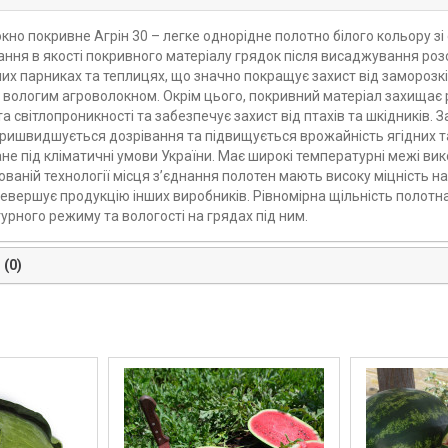
но покривне Агрін 30 – легке однорідне полотно білого кольору зі 
ання в якості покривного матеріалу грядок після висаджування роз
их парниках та теплицях, що значно покращує захист від заморозків 
 вологим агроволокном. Окрім цього, покривний матеріал захищає р
та світлопроникності та забезпечує захист від птахів та шкідників
пришвидшується дозрівання та підвищується врожайність ягідних т
е під кліматичні умови України. Має широкі температурні межі вик
ваній технології місця з’єднання полотен мають високу міцність на
евершує продукцію інших виробників. Рівномірна щільність полотна
урного режиму та вологості на грядах під ним.
 (0)