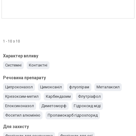
1 - 10 з 10
Характер впливу
Системні
Контактні
Речовина препарату
Ципроконазол
Цимоксаніл
флуопірам
Металаксил
Крезоксим-метил
Карбендазим
Флутріафол
Епоксиконазол
Диметоморф
Гідроксид міді
Фосетил алюмінію
Пропамокарб гідрохлорид
Протіоконазол
Прохлораз
Трифлоксістробін
Для захисту
Тіофанат-метил
Манкоцеб
Каптан
Тебуконазол
Фунгіциди для соняшника
Фунгіциди для сої