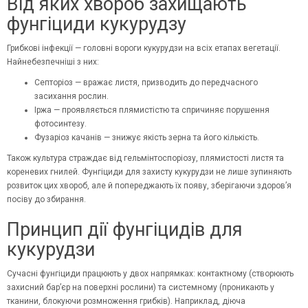
Від яких хвороб захищають
фунгіциди кукурудзу
Грибкові інфекції — головні вороги кукурудзи на всіх етапах вегетації.
Найнебезпечніші з них:
Септоріоз — вражає листя, призводить до передчасного
засихання рослин.
Іржа — проявляється плямистістю та спричиняє порушення
фотосинтезу.
Фузаріоз качанів — знижує якість зерна та його кількість.
Також культура страждає від гельмінтоспоріозу, плямистості листя та
кореневих гнилей. Фунгіциди для захисту кукурудзи не лише зупиняють
розвиток цих хвороб, але й попереджають їх появу, зберігаючи здоров’я
посіву до збирання.
Принцип дії фунгіцидів для
кукурудзи
Сучасні
фунгіциди
працюють у двох напрямках: контактному (створюють
захисний бар’єр на поверхні рослини) та системному (проникають у
тканини, блокуючи розмноження грибків). Наприклад, діюча