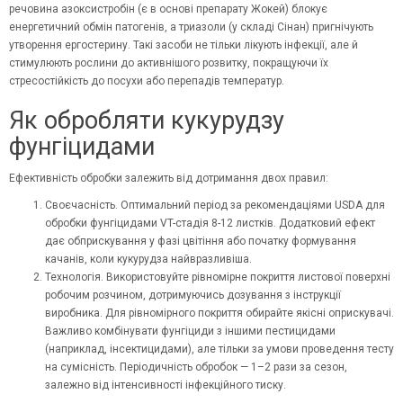
речовина азоксистробін (є в основі препарату Жокей) блокує
енергетичний обмін патогенів, а триазоли (у складі Сінан) пригнічують
утворення ергостерину. Такі засоби не тільки лікують інфекції, але й
стимулюють рослини до активнішого розвитку, покращуючи їх
стресостійкість до посухи або перепадів температур.
Як обробляти кукурудзу
фунгіцидами
Ефективність обробки залежить від дотримання двох правил:
Своєчасність. Оптимальний період за рекомендаціями USDA для
обробки фунгіцидами VT-стадія 8-12 листків. Додатковий ефект
дає обприскування у фазі цвітіння або початку формування
качанів, коли кукурудза найвразливіша.
Технологія. Використовуйте рівномірне покриття листової поверхні
робочим розчином, дотримуючись дозування з інструкції
виробника. Для рівномірного покриття обирайте якісні оприскувачі.
Важливо комбінувати фунгіциди з іншими пестицидами
(наприклад,
інсектицидами
), але тільки за умови проведення тесту
на сумісність. Періодичність обробок — 1–2 рази за сезон,
залежно від інтенсивності інфекційного тиску.