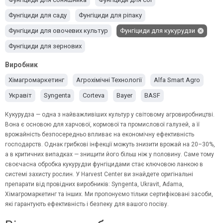
Дифеноконазол
Азоксистробін
Пропіконазол
Фунгіциди для саду
Фунгіциди для ріпаку
Фунгіциди для овочевих культур
Фунгіциди для кукурудзи
Фунгіциди для зернових
Виробник
Хімагромаркетинг
Агрохімічні Технології
Alfa Smart Agro
Укравіт
Syngenta
Corteva
Bayer
BASF
Кукурудза — одна з найважливіших культур у світовому агровиробництві.
Вона є основою для харчової, кормової та промислової галузей, а її
врожайність безпосередньо впливає на економічну ефективність
господарств. Однак грибкові інфекції можуть знизити врожай на 20–30%,
а в критичних випадках — знищити його більш ніж у половину. Саме тому
своєчасна обробка кукурудзи фунгіцидами стає ключовою ланкою в
системі захисту рослин. У Harvest Center ви знайдете оригінальні
препарати від провідних виробників: Syngenta, Ukravit,
Adama
,
Хімагромаркетинг та інших. Ми пропонуємо тільки сертифіковані засоби,
які гарантують ефективність і безпеку для вашого посіву.