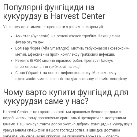
Популярні фунгіциди на
кукурудзу в Harvest Center
У нашому асортименті — препарати з різним спектром дії:
Амистар (Syngenta): на основі азоксистробіну. Захищає від
фузаріозу та іржі.
Болівар Форте (Alfa SmartAgro): містить
тебуконазол
і крезоксим-
метил. Ефективний проти комплексу грибкових інфекцій.
Ретенго (BASF) містить піраклостробін. Препарат блокує
енергопостачання грибкової інфекції.
Сінан (Укравіт): на основі дифеноконазолу. Максимальну
ефективність має на ранніх стадіях розвитку гельмінтоспоріозу.
Чому варто купити фунгіцид для
кукурудзи саме у нас?
Harvest Center — це гарантія якості: ми працюємо безпосередньо з
виробниками, тому пропонуємо оригінальні препарати за доступними
цінами. Наші консультанти допоможуть підібрати фунгіцид на кукурудзу з
урахуванням специфіки вашого господарства, а швидка доставка
забезпечить своєчасну обробку. Не ризикуйте врожаєм — оберіть