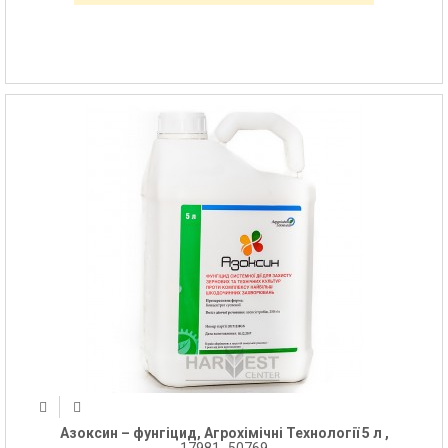
Азоксин – фунгіцид, Агрохімічні Технології 5 л ,