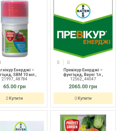
гнікур Енерджі –
Превікур Енерджі –
гіцид, SBM 10 мл ,
фунгіцид, Bayer 1л ,
21997_48784
12562_44047
65.00 грн
2065.00 грн
Купити
Купити