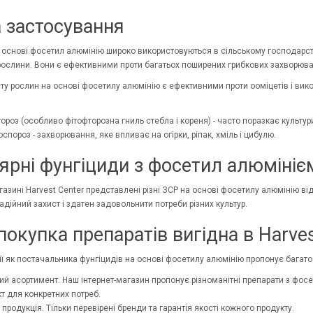
 застосування
 основі фосетил алюмінію широко використовуються в сільському господарстві
рослини. Вони є ефективними проти багатьох поширених грибкових захворювань
ту рослин на основі фосетилу алюмінію є ефективними проти ооміцетів і вик
ороз (особливо фітофторозна гниль стебла і кореня) - часто поразкає культури, т
спороз - захворювання, яке впливає на огірки, ріпак, хміль і цибулю.
ярні фунгіциди з фосетил алюмініє
газині Harvest Center представлені різні ЗСР на основі фосетилу алюмінію ві
дійний захист і здатен задовольнити потреби різних культур.
окупка препаратів вигідна в Harves
ії як постачальника фунгіцидів на основі фосетилу алюмінію пропонує багато 
й асортимент. Наш інтернет-магазин пропонує різноманітні препарати з фо
т для конкретних потреб.
 продукція. Тільки перевірені бренди та гарантія якості кожного продукту.