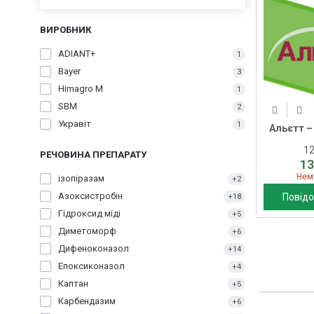
ВИРОБНИК
ADIANT+
1
Bayer
3
Himagro M
1
SBM
2
Укравіт
1
Альєтт –
1
РЕЧОВИНА ПРЕПАРАТУ
13
Нем
ізопіразам
+2
Азоксистробін
Повідо
+18
Гідроксид міді
+5
Диметоморф
+6
Дифеноконазол
+14
Епоксиконазол
+4
Каптан
+5
Карбендазим
+6