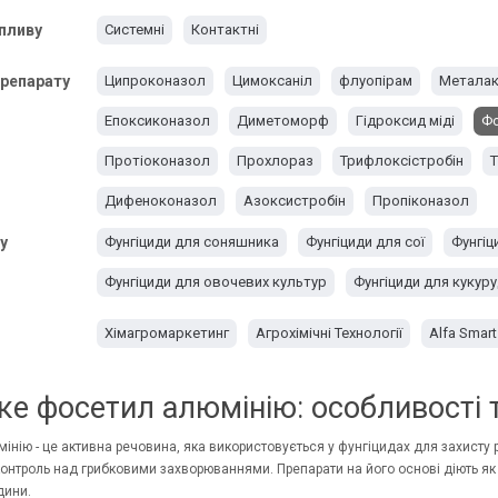
пливу
Системні
Контактні
репарату
Ципроконазол
Цимоксаніл
флуопірам
Металак
Епоксиконазол
Диметоморф
Гідроксид міді
Фо
Протіоконазол
Прохлораз
Трифлоксістробін
Т
Дифеноконазол
Азоксистробін
Пропіконазол
у
Фунгіциди для соняшника
Фунгіциди для сої
Фунгіц
Фунгіциди для овочевих культур
Фунгіциди для кукур
Хімагромаркетинг
Агрохімічні Технології
Alfa Smart
ке фосетил алюмінію: особливості 
інію - це активна речовина, яка використовується у фунгіцидах для захисту 
онтроль над грибковими захворюваннями. Препарати на його основі діють як
дини.