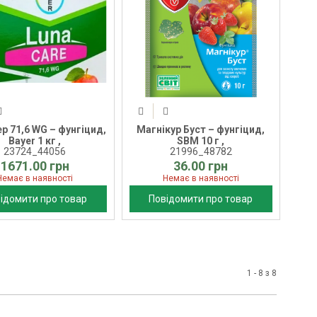
р 71,6 WG – фунгіцид,
Магнікур Буст – фунгіцид,
Bayer 1 кг ,
SBM 10 г ,
23724_44056
21996_48782
1671.00 грн
36.00 грн
Немає в наявності
Немає в наявності
ідомити про товар
Повідомити про товар
1 - 8 з 8