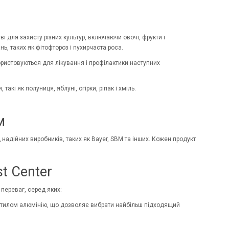
 для захисту різних культур, включаючи овочі, фрукти і
, таких як фітофтороз і пухирчаста роса.
ористовуються для лікування і профілактики наступних
акі як полуниця, яблуні, огірки, ріпак і хміль.
м
д надійних виробників, таких як
Bayer
, SBM та інших. Кожен продукт
t Center
переваг, серед яких:
сетилом алюмінію, що дозволяє вибрати найбільш підходящий