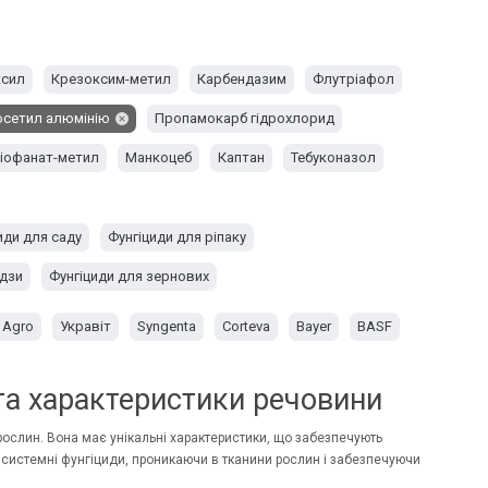
сил
Крезоксим-метил
Карбендазим
Флутріафол
сетил алюмінію
Пропамокарб гідрохлорид
іофанат-метил
Манкоцеб
Каптан
Тебуконазол
иди для саду
Фунгіциди для ріпаку
удзи
Фунгіциди для зернових
 Agro
Укравіт
Syngenta
Corteva
Bayer
BASF
та характеристики речовини
рослин. Вона має унікальні характеристики, що забезпечують
 системні
фунгіциди
, проникаючи в тканини рослин і забезпечуючи