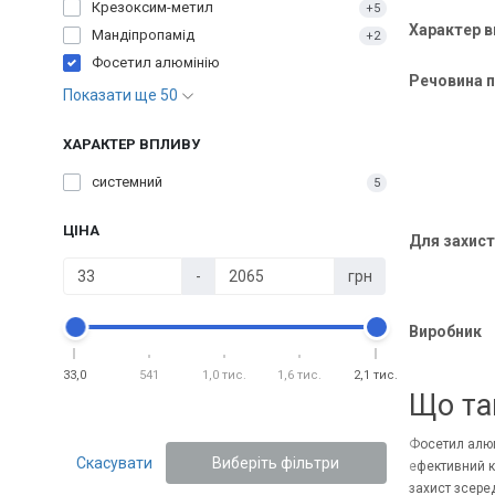
Крезоксим-метил
+5
Характер в
Мандіпропамід
+2
Фосетил алюмінію
Речовина п
Показати ще 50
ХАРАКТЕР ВПЛИВУ
системний
5
ЦІНА
Для захист
-
грн
Виробник
33,0
541
1,0 тис.
1,6 тис.
2,1 тис.
Що та
Фосетил алюм
Скасувати
Виберіть фільтри
ефективний к
захист зсере