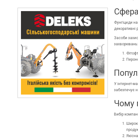
Сфера
Фунгіциди на
декоративні 
Засоби захис
захворювань:
Фітофт
Пероно
Попул
У інтернет-ма
забезпечує на
Чому п
Вибір компан
Широки
продук
Якісна