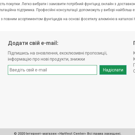
сть покупки. Легко вибрати і замовити потрібний фунгіцид онлайн з доставкою 
ьтаційна підтримка. Професійні консультації допоможуть у виборі найбільш 
з повним асортиментом фунгіцидів на основі фосетилу алюмінію в каталозі H
Додати свій e-mail:
Підпишись на оновлення, ексклюзивні пропозиції,
інформацію про нові продукти, знижки
Надіслати
© 2020 Інтернет-магазин «HarVest Center» Всі права захищені.