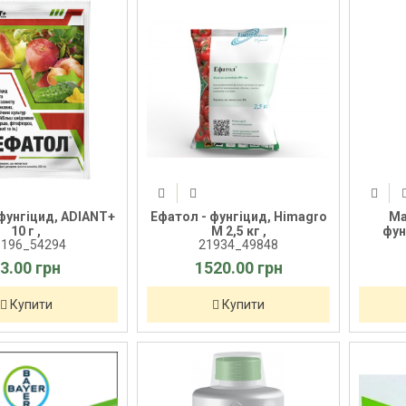
фунгіцид, ADIANT+
Ефатол - фунгіцид, Himagro
Ма
10 г ,
M 2,5 кг ,
фун
5196_54294
21934_49848
3.00 грн
1520.00 грн
Купити
Купити