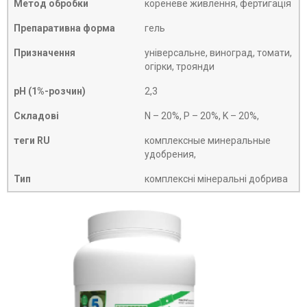
Метод обробки
кореневе живлення, фертигація
Препаративна форма
гель
Призначення
універсальне, виноград, томати,
огірки, троянди
рН (1%-розчин)
2,3
Складові
N – 20%, P – 20%, K – 20%,
теги RU
комплексные минеральные
удобрения,
Тип
комплексні мінеральні добрива