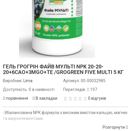
ГЕЛЬ ГРОГРІН ФАЙВ МУЛЬТІ NPK 20-20-
20+6CAO+3MGO+TE /GROGREEN FIVE MULTI 5 КГ
Виробник:
Lima
Артикул:
00-00032985
Доступність: Є в наявності
Переглядів:
197
порівняння
В закладки
0 відгуків
-Збалансована NPK формула з високим вмістом кальцію, магнію
та мікроелементами
-Повна розчинність усіх поживних речовин, що забезпечує
Розгорнути