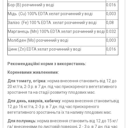
Бор (В) розчинний у воді
0.016
Мідь (Cu) 100% EDTA хелат розчинний у воді
0,003
Залізо (Fe) 100 % EDTA хелат розчинний у воді
0,08
Марганець (Mn) 100% EDTA хелат розчинний у воді
0.032
Молібден (Mo) розчинний у воді
0,003
Цинк (Zn) EDTA хелат розчинний у воді
0,016
Рекомендаційні норми з використаннь:
Кореневими живленнями:
Для томату, огірка:
норма внесення становить від 12 до
20 кг/га, 2-3 р. в 7 дн. під час прискореного вегетативного
зростання та на стадії розвитку плодових мас.
Для динь, кавунів, кабачку
: норма внесення становитьвід
12 до 16 кг/га, 2-3 р. в 7 дн. під час прискореного
вегетативного зростанньта їх та наливу плодових мас.
Для полуниць:
норма внесення становить від 12 до 15 кг/
га/ внесеннями по листовій поверхні, 2 - 3 р. в 7 дн. під час