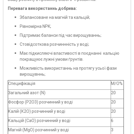
Перевага використаннь добрива:
Збалансоване на магній та кальцій;
Рівномірна NPK;
Підтримає баланси під час вирощуваннь;
Стовідсоткова розчиннність у воді;
Має підкисляючі властивості в поєднанні кальцію
покращуює лужні умови ґрунтів.
Можливість використаннь на протягу усьої фази
вирощувннь;
Специфікація
М/О%
Загальний азот (N)
20
Фосфор (Р2О3) розчинний у воді
20
Калій (К2О) розчинний у воді
20
Кальцій (СаО) розчинний у воді
6
Магній (MgO) розчинний у воді
3