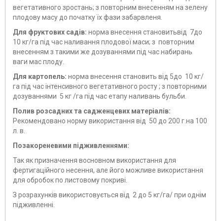
вегетативного зростань; з повторним внесенням на зелену
плодову масу до початку їх фази забарвленя.
Для фруктових садів:
норма внесення становитьвід 7до
10 кг/га під час наливання плодової маси; з повторним
внесенням з такими же дозуваннями під час набирань
ваги мас плоду.
Для картопель:
норма внесення становить від 5до 10 кг/
га під час інтенсивного вегетативного росту ; з повторними
дозуваннями 5 кг /га під час етапу наливань бульби.
Полив розсадних та садженцевих матеріалів:
Рекомендовано норму використання від 50 до 200 г.на 100
л. в.
Позакореневими підживленнями:
Так як призначення восновном використання для
фертигаційного несення, але його можливе використання
для обробок по листовому покриві.
З розрахунків використовується від 2 до 5 кг/га/ при однім
підживленні.