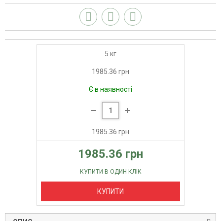
чистоту зрошувальних систем
-Підкислювальні властивості в поєднанні з кальцієм покращує
лужні умови грунту
Призначене для використання впродовж усього циклу росту
5 кг
1985.36 грн
Є в наявності
1985.36 грн
1985.36 грн
КУПИТИ В ОДИН КЛІК
КУПИТИ