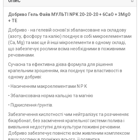
ОПИС
Добриво Гель Файв МУЛЬТІ NPK 20-20-20 + 6CaO + 3MgO
+ TE
Добриво - на гелевій основі̆ зі збалансоване на складову
(азоту, фосфору та калію) поєднує в собі микроелементами
(Са, Mg) та має ще й інші мікроелементи в одному складі,
що забезпечує рослини всіма необхідними в поживними
речовинами.
Сучасна та ефективна дієва формула для рішення
крапельним зрошенням, яка поєднує три властивості в
одному добриві:
• Насиченням макроелементами N P K
• Збалансована норма кальцію та магнію
• Підкислення ґрунтів.
Забезпечення кислотності чим нейтралізує та розчиненяє
бікарбонат, без засмічення крапельної̈ системи полива і
вивільння недоступні для культури поживні речовини.
Добриво забезпечує повністю всім живленим комплексом
вашу рослину в проміжку всього її розвитка.