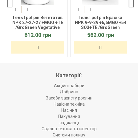
Гель ГроГрін Вегетатив
Гель ГроГрін Брасіка
-
NPK 27-27-27 +MGO +TE
NPK 9-9-39 +6,6MGO +54
/GroGreen Vegetative
SO3+TE /GroGreen
Brassika
612.00 грн
562.00 грн
Категорії:
Акційні набори
Добрива
Засоби захисту рослин
Навісна техніка
Насіння
Пакування
саджанці
Садова техніка та інвентар
Системи поливу