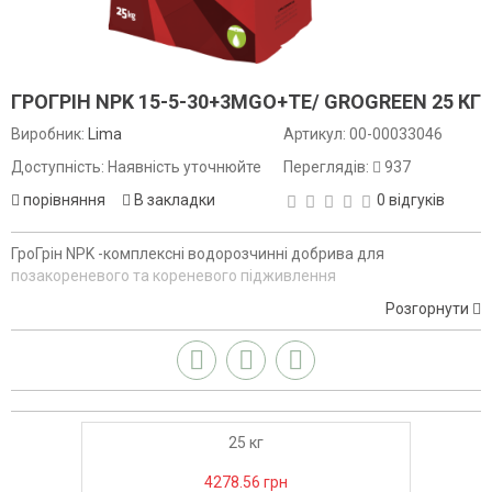
ГРОГРІН NPK 15-5-30+3MGO+TE/ GROGREEN 25 КГ
Виробник:
Lima
Артикул:
00-00033046
Доступність: Наявність уточнюйте
Переглядів:
937
порівняння
В закладки
0 відгуків
ГроГрін NPK -комплексні водорозчинні добрива для
позакореневого та кореневого підживлення
сільськогосподарських культур.
Розгорнути
25 кг
4278.56 грн