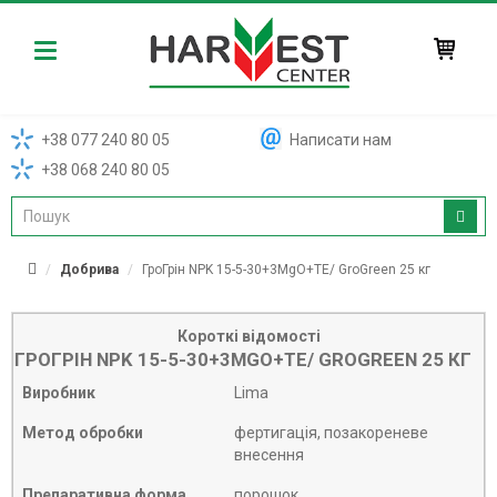
Harvest
+38 077 240 80 05
Написати нам
+38 068 240 80 05
Добрива
ГроГрін NPK 15-5-30+3MgO+TE/ GroGreen 25 кг
Короткі відомості
ГРОГРІН NPK 15-5-30+3MGO+TE/ GROGREEN 25 КГ
Виробник
Lima
Метод обробки
фертигація, позакореневе
внесення
Препаративна форма
порошок