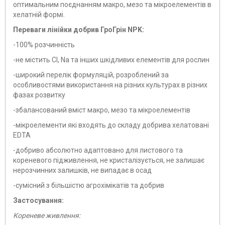
оптимальним поєднанням макро, мезо та мікроелементів в
хелатній формі.
Переваги лінійки добрив ГроГрін NPK:
-100% розчинність
-не містить Cl, Na та інших шкідливих елементів для рослин
-широкий перелік формуляцій, розроблений за
особливостями використання на різних культурах в різних
фазах розвитку
-збалансований вміст макро, мезо та мікроелементів
-мікроелементи які входять до складу добрива хелатовані
EDTA
-добриво абсолютно адаптовано для листового та
кореневого підживлення, не кристалізується, не залишає
нерозчинних залишків, не випадає в осад
-сумісний з більшістю агрохімікатів та добрив
Застосування:
Кореневе живлення: