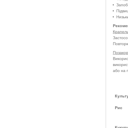
•
Запобі
•
Підвищ
•
Низьки
Рекоме
Крапел
Застосо
Повторю
Позакор
Викорис
викорис
або на 
Культ
Рис
Кукур