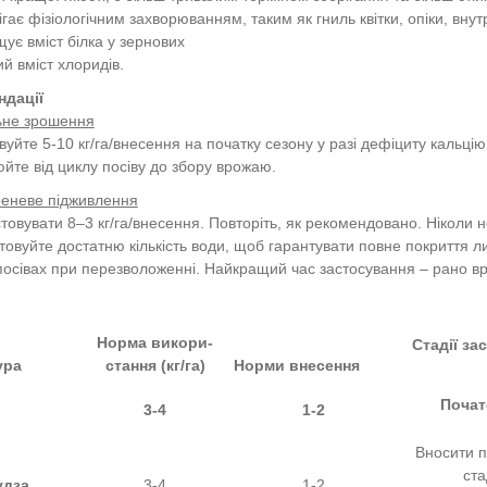
гає фізіологічним захворюванням, таким як гниль квітки, опіки, вну
ує вміст білка у зернових
й вміст хлоридів.
ндації
ьне зрошення
вуйте 5-10 кг/га/внесення на початку сезону у разі дефіциту кальцію
йте від циклу посіву до збору врожаю.
еневе підживлення
товувати 8–3 кг/га/внесення. Повторіть, як рекомендовано. Ніколи 
товуйте достатню кількість води, щоб гарантувати повне покриття ли
посівах при перезволоженні. Найкращий час застосування – рано вр
Норма викори-
Стадії за
ура
стання (кг/га)
Норми
внесення
Почат
3-4
1-2
Вносити п
ста
удза
3-4
1-2