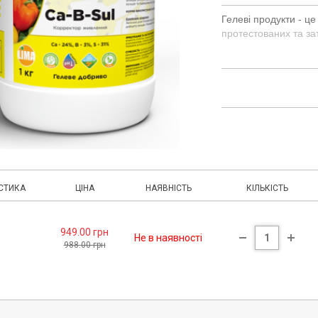
Гелеві продукти - ц
протестованих та за
компанії «Lima».
Весь спектр добрив 
обробок. GEL-
добри
коренів та листя, щ
продукції. ОСНОВН
висококонцентровані
обробок ЕФЕКТИВНІ 
знижують симптоми 
СТИКА
ЦІНА
НАЯВНІСТЬ
КІЛЬКІСТЬ
949.00 грн
Не в наявності
988.00 грн