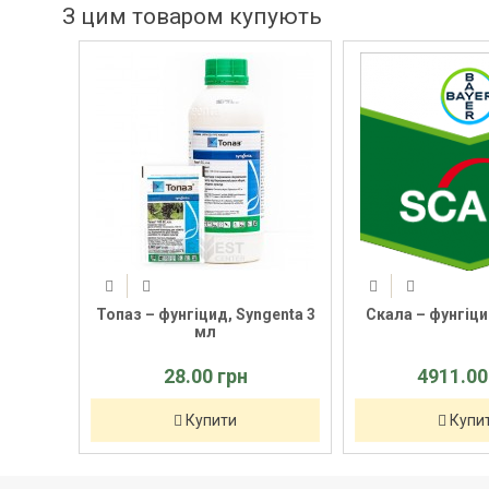
З цим товаром купують
genta 3
Скала – фунгіцид, Bayer 3 л
Торф'яний с
PEATFIELD
(універсальний) 
150 л
4911.00 грн
528.00 
Купити
Купи