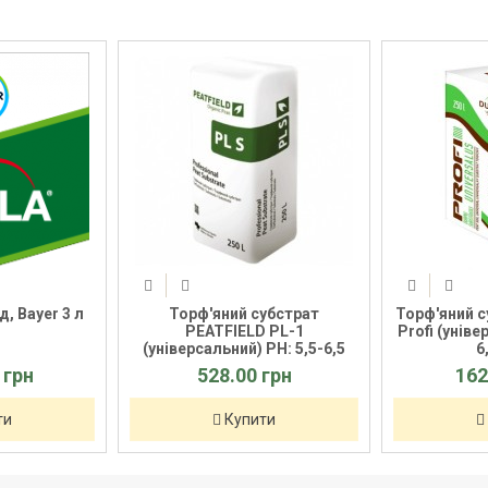
убстрат
Торф'яний субстрат DURPETA
Томат Св
 PL-1
Profi (універсальний) PH: 5,5-
LibraSeeds 
PH: 5,5-6,5
6,5 250 л
н
грн
1620.00 грн
30
ти
Купити