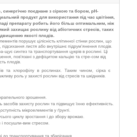
синергічно поєднане з сіркою та бором, pH-
еальний продукт для використання під час цвітіння,
кладі препарату робить його більш оптимальним, ніж
 який захищає рослину від абіотичних стресів, таких
ідвищенню якості плодів.
ементів порушує цілісність клітинної стінки рослин, що
, підсихання листя або внутрішнє підрум'янення плодів.
ра-щує синтез та транспортування цукрів в рослині. Ці
ення, пов'язані з дефіцитом кальцію та стре-сом від
сть плодів.
нів та хлорофілу в рослинах. Таким чином, сірка є
жливу роль у захисті рослин від стресів та шкідників.
 крапельного зрошення.
ь засобів захисту рослин та підвищує їхню ефективність.
ступність мікроелементів у ґрунті.
 усього циклу зростання і до збору врожаю.
м і посушли-вим стресом.
кі до транспортування та збарігання