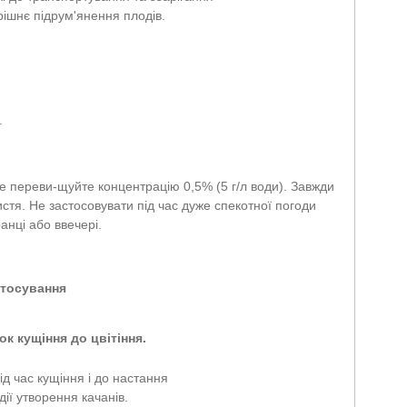
трішнє підрум'янення плодів.
.
не переви-щуйте концентрацію 0,5% (5 г/л води). Завжди
стя. Не застосовувати під час дуже спекотної погоди
анці або ввечері.
стосування
ок кущіння до цвітіння.
ід час кущіння і до настання
дії утворення качанів.