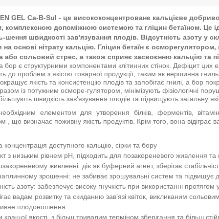
 GEL Ca-B-Sul - це висококонцентроване кальцієве добриво, 
 комплексною допоміжною системою та гліцин бетаїном. Це ід
ь-шення швидкості зав'язування плодів. Відсутність азоту у с
 на основі нітрату кальцію. Гліцин бетаїн є осморегулятором,
а або сольовий стрес, а також сприяє засвоєнню кальцію та п
а бор є структурними компонентами клітинних стінок. Дефіцит цих ел
ь до проблем з якістю товарної продукції, таким як вершинна гниль
окращує якість та консистенцію плодів та запобігає гнилі, а бор пок
разом із потужним осморе-гулятором, мінімізують фізіологічні поруш
більшують швидкість зав'язування плодів та підвищують загальну які
необхідним елементом для утворення білків, ферментів, вітамі
 , що визначає поживну якість продуктів. Крім того, вона відіграє ва
 концентрація доступного кальцію, сірки та бору
кт з низьким рівнем pH, підходить для позакореневого живлення та
закореневому живленні: діє як буферний агент, зберігає стабільніст
аплинному зрошенні: не забиває зрошувальні систем та підвищує до
ність азоту: забезпечує високу гнучкість при використанні протягом
гає вадам розвитку та скиданню зав’язі квіток, викликаним сольови
сивне плодоношення.
 кращої якості, з більш тривалим терміном зберігання та більш стій