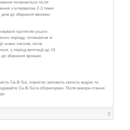
ування починається після
ння з інтервалом 2-3 тижні
0 днів до збирання врожаю.
овувати протягом усього
йного періоду, починаючи зі
ії нових пагонів, після
ня, у період вегетації до 15
в до збирання врожаю.
ість Ca-B-Sul, повністю заповніть ємність водою та
додавайте Ca-B-Sul в обприскувач. Після викори-стання
рі.