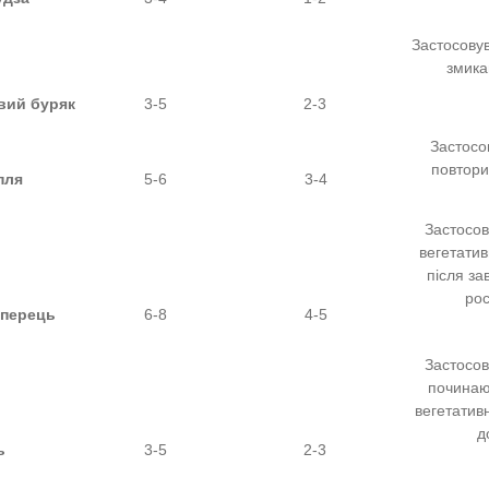
Застосовув
змикан
вий буряк
3-5
2-3
Застосо
повтори
пля
5-6
3-4
Застосов
вегетатив
після за
рос
/перець
6-8
4-5
Застосов
починаю
вегетатив
д
ь
3-5
2-3