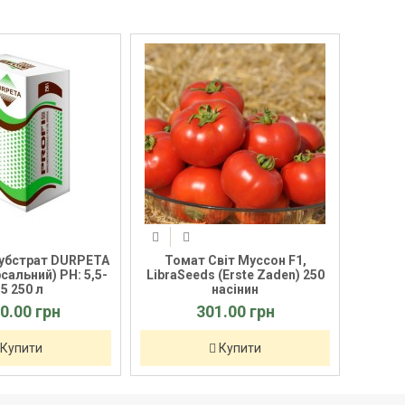
іт Муссон F1,
Томат Рекордсмен (EZ 17009)
Цибуля
(Erste Zaden) 250
F1, LibraSeeds (Erste Zaden)
(Erste
асінин
1000 насінин
1.00 грн
654.00 грн
Купити
Купити