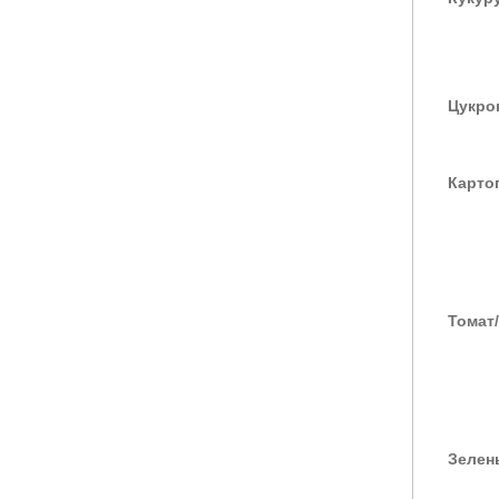
Цукро
Карто
Томат
Зелен