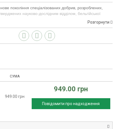
е нове покоління спеціалізованих добрив, розроблених,
тверджених науково-дослідним відділом, бельгійської
Розгорнути
GEL призначений як для кореневих, так і для листових
ва
спеціально розроблені для оптимального постачання
о дозволяє фермеру збільшити врожай та покращити якість
І ПЕРЕВАГИ: КОНЦЕНТРОВАНІ - GEL-добрива - це
 формули і, отже, більш ефективні при меншій кількості
- Завдяки своєму унікальному складу, GEL-добрива
стресу і захищають рослини.
СУМА
949.00 грн
949.00 грн
Повідомити про надходження