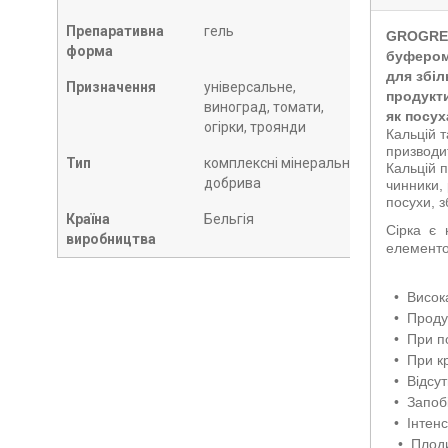
Препаративна
гель
GROGREEN
форма
буфером,
для збіл
Призначення
універсальне,
продукти
виноград, томати,
як посух
огірки, троянди
Кальцій т
призводит
Тип
комплексні мінеральні
Кальцій п
добрива
чинники, 
посухи, з
Країна
Бельгія
Сірка є 
виробництва
елементом
•
Висока
•
Проду
•
При по
•
При кр
•
Відсут
•
Запобі
•
Інтен
•
Плоди