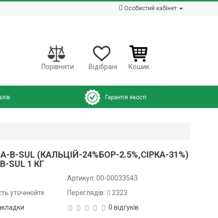
Особистий кабінет
Порівняти
Відібрані
Кошик
алів
Гарантія якості
CA-B-SUL (КАЛЬЦІЙ-24%БОР-2.5%,СІРКА-31%)
B-SUL 1 КГ
Артикул:
00-00033543
сть уточнюйте
Переглядів:
2323
акладки
0 відгуків