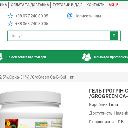
НИКА
ОПЛАТА ТА ДОСТАВКА
ГУРТОВИЙ ВІДДІЛ
КОНТАКТИ
АКЦІЇ!
+38 077 240 80 05
Написати нам
+38 068 240 80 05
Замовлення від 250 грн
Команда професіон
2.5%,Сірка-31%) /GroGreen Ca-B-Sul 1 кг
ГЕЛЬ ГРОГРІН 
/GROGREEN CA-
Виробник:
Lima
Доступність: Наявні
порівняння
В з