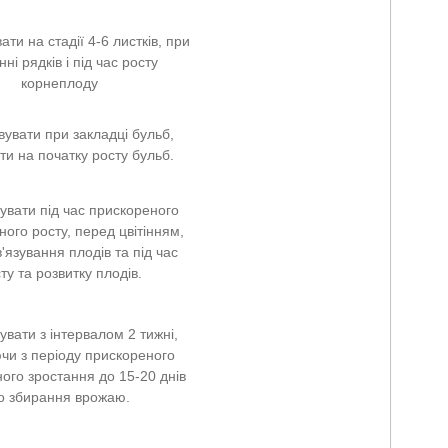
ати на стадії 4-6 листків, при
ні рядків і під час росту
корнеплоду
вувати при закладці бульб,
ти на початку росту бульб.
увати під час прискореного
ного росту, перед цвітінням,
в'язування плодів та під час
ту та розвитку плодів.
увати з інтервалом 2 тижні,
чи з періоду прискореного
ного зростання до 15-20 днів
о збирання врожаю.