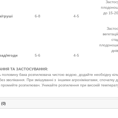
Застос
плодоноше
до 15-2
а/груші
6-8
4-5
Застос
вегетаці
стад
плодоношен
дні
рад/ягоди
5-6
4-5
АННЯ ТА ЗАСТОСУВАННЯ:
 половину бака розпилювача чистою водою, додайте необхідну кільк
без зволікання. При змішуванні
з
іншими агрохімікатами, спочатку 
 промийте розпилювач. Уникайте розпилення при високій температу
 (0)