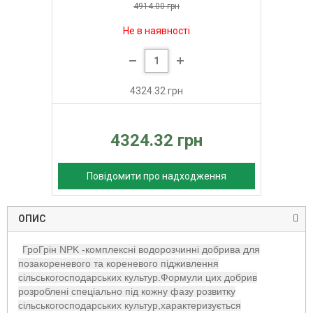
-широкий перелік формуляцій, розроблений за особливостями
4914.00 грн
використання на різних культурах в різних фазах розвитку
Не в наявності
-збалансований вміст макро, мезо та мікроелементів
-мікроелементи які входять до складу добрива хелатовані EDTA
-добриво абсолютно адаптовано для листового та кореневого
4324.32 грн
підживлення, не кристалізується, не залишає нерозчинних
залишків, не випадає в осад
-сумісний з більшістю агрохімікатів та добрив
4324.32 грн
Повідомити про надходження
ОПИС
ГроГрін NPK -комплексні водорозчинні добрива для
позакореневого та кореневого підживлення
сільськогосподарських культур.Формули цих добрив
розроблені спеціально під кожну фазу розвитку
сільськогосподарських культур,характеризується