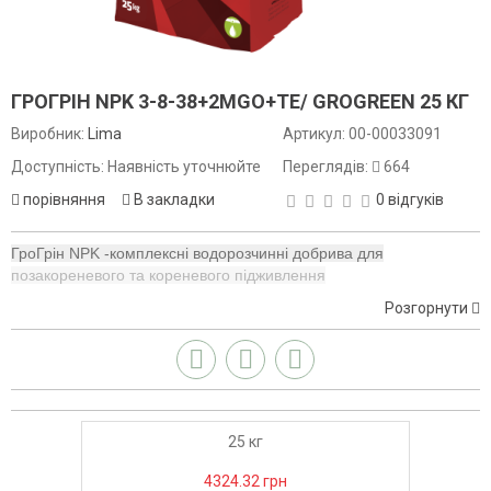
ГРОГРІН NPK 3-8-38+2MGO+TE/ GROGREEN 25 КГ
Виробник:
Lima
Артикул:
00-00033091
Доступність: Наявність уточнюйте
Переглядів:
664
порівняння
В закладки
0 відгуків
ГроГрін NPK -комплексні водорозчинні добрива для
позакореневого та кореневого підживлення
сільськогосподарських культур.Формули цих добрив розроблені
Розгорнути
спеціально під кожну фазу розвитку сільськогосподарських
культур,характеризується оптимальним поєднанням макро,
мезо та мікроелементів в хелатній формі.
Переваги лінійки добрив ГроГрін NPK
-100% розчинність
25 кг
-не містить Cl, Na та інших шкідливих елементів для рослин
4324.32 грн