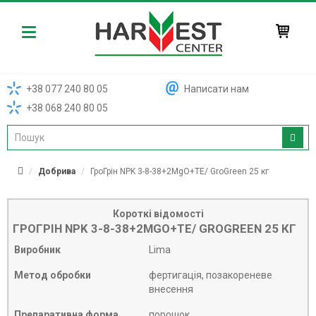
Harvest
+38 077 240 80 05
Написати нам
+38 068 240 80 05
Добрива
ГроГрін NPK 3-8-38+2MgO+TE/ GroGreen 25 кг
Короткі відомості
ГРОГРІН NPK 3-8-38+2MGO+TE/ GROGREEN 25 КГ
Виробник
Lima
Метод обробки
фертигація, позакореневе
внесення
Препаративна форма
порошок