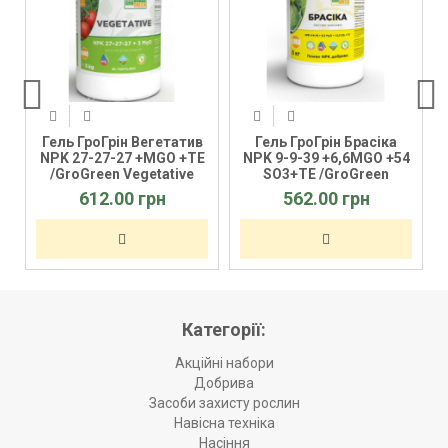
Гель ГроГрін Вегетатив
Гель ГроГрін Брасіка
-
NPK 27-27-27 +MGO +TE
NPK 9-9-39 +6,6MGO +54
/GroGreen Vegetative
SO3+TE /GroGreen
Brassika
612.00 грн
562.00 грн
Категорії:
Акційні набори
Добрива
Засоби захисту рослин
Навісна техніка
Насіння