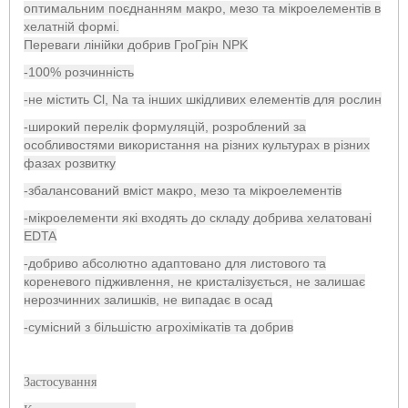
оптимальним поєднанням макро, мезо та мікроелементів в
хелатній формі.
Переваги лінійки добрив ГроГрін NPK
-100% розчинність
-не містить Cl, Na та інших шкідливих елементів для рослин
-широкий перелік формуляцій, розроблений за
особливостями використання на різних культурах в різних
фазах розвитку
-збалансований вміст макро, мезо та мікроелементів
-мікроелементи які входять до складу добрива хелатовані
EDTA
-добриво абсолютно адаптовано для листового та
кореневого підживлення, не кристалізується, не залишає
нерозчинних залишків, не випадає в осад
-сумісний з більшістю агрохімікатів та добрив
Застосування